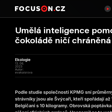
Umělá inteligence pomoh
čokoládě ničí chráněná
Ekologie
13. 06.
2023
Autor:
evakaisrova
Podle studie společnosti KPMG sní průměrný
strávníky jsou ale Švýcaři, kteří spořádají a
Belgičani s 10 kilogramy. Obrovská poptávk