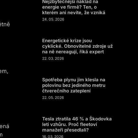
Nejzbytečnější náklad na
energie ve firmě? Ten, o
kterém ani nevíte, že vzniká
24. 05. 2026
étně
Energetické krize jsou
cyklické. Obnovitelné zdroje už
na ně nereagují, říká expert
22. 03. 2026
nem,
Spotřeba plynu jim klesla na
polovinu bez jediného metru
čtverečního zateplení
22. 05. 2026
Tesla ztratila 46 % a Škodovka
letí vzhůru. Proč fleetoví
bená
manažeři přesedlali?
m
16. 03. 2026