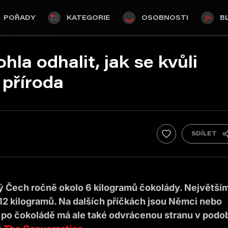
POŘADY
KATEGORIE
OSOBNOSTI
B
la odhalit, jak se kvůli
 příroda
 Čech ročně okolo 6 kilogramů čokolády. Největším
ž 12 kilogramů. Na dalších příčkách jsou Němci nebo
a po čokoládě má ale také odvrácenou stranu v podo