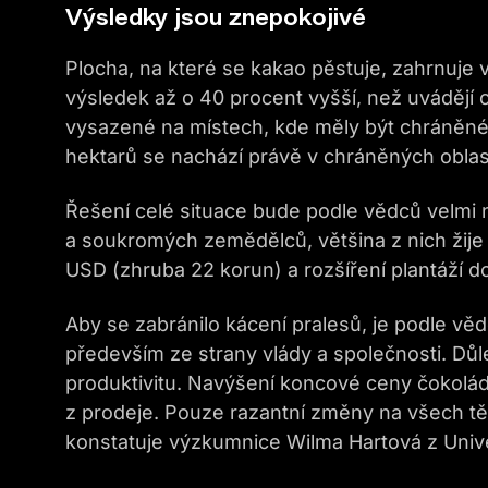
Výsledky jsou znepokojivé
Plocha, na které se kakao pěstuje, zahrnuje
výsledek až o 40 procent vyšší, než uvádějí of
vysazené na místech, kde měly být chráněné l
hektarů se nachází právě v chráněných oblas
Řešení celé situace bude podle vědců velmi 
a soukromých zemědělců, většina z nich žije 
USD (zhruba 22 korun) a rozšíření plantáží do l
Aby se zabránilo kácení pralesů, je podle vě
především ze strany vlády a společnosti. Důle
produktivitu. Navýšení koncové ceny čokolá
z prodeje. Pouze razantní změny na všech těc
konstatuje výzkumnice Wilma Hartová z Univ