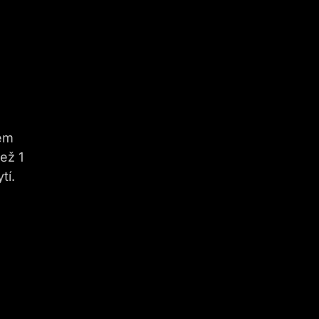
rem
ež 1
tí.