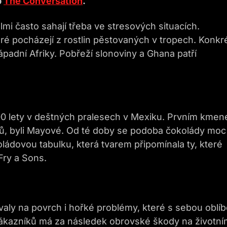
b
The Conversation
.
lmi často sahají třeba ve stresových situacích.
eré pocházejí z rostlin pěstovaných v tropech. Konkr
adní Afriky. Pobřeží slonoviny a Ghana patří
000 lety v deštných pralesech v Mexiku. Prvním kme
bů, byli Mayové. Od té doby se podoba čokolády moc
oládovou tabulku, která tvarem připomínala ty, které
Fry a Sons.
valy na povrch i hořké problémy, které s sebou oblí
zákazníků má za následek obrovské škody na životní