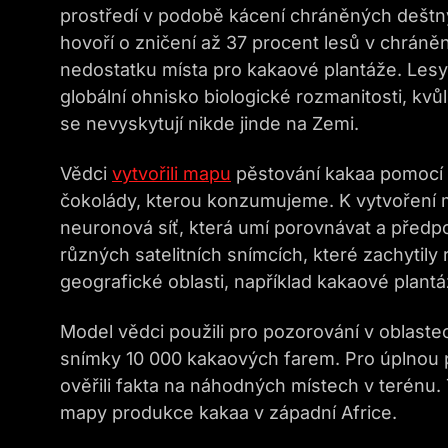
prostředí v podobě kácení chráněných deštn
hovoří o zničení až 37 procent lesů v chráněn
nedostatku místa pro kakaové plantáže. Lesy v
globální ohnisko biologické rozmanitosti, kvů
se nevyskytují nikde jinde na Zemi.
Vědci
vytvořili mapu
pěstování kakaa pomocí 
čokolády, kterou konzumujeme. K vytvoření m
neuronová síť, která umí porovnávat a předp
různých satelitních snímcích, které zachytil
geografické oblasti, například kakaové plantá
Model vědci použili pro pozorování v oblaste
snímky 10 000 kakaových farem. Pro úplnou př
ověřili fakta na náhodných místech v terén
mapy produkce kakaa v západní Africe.