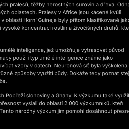
ých pralesů, těžby nerostných surovin a dřeva. Odh
ých oblastech. Pralesy v Africe jsou kácené kvůli
 oblasti Horní Guineje byly přitom klasifikované jak
li vysoké koncentraci rostlin a živočišných druhů, kt
umělé inteligence, jež umožňuje vytrasovat původ
apy použili typ umělé inteligence známé jako
ovídat vzory v datech. Neuronová síť byla vyškolena
y různé způsoby využití půdy. Dokáže tedy poznat ste
že.
ch Pobřeží slonoviny a Ghany. K výzkumu také využil
esnost vyslali do oblasti 2 000 výzkumníků, kteří
u. Tento náročný výzkum jim pomohl dosáhnout přesn