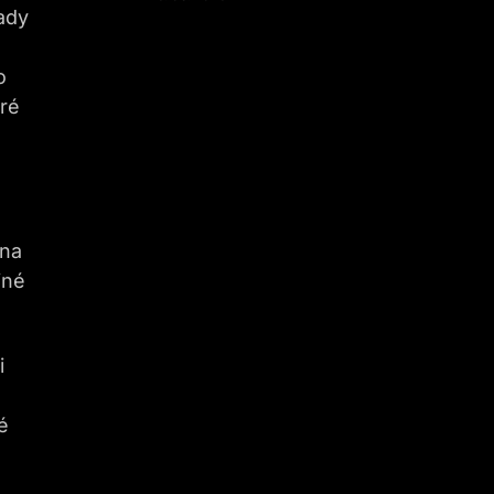
ady
o
eré
 na
jné
i
é