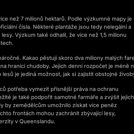
 více než 7 milionů hektarů. Podle výzkumné mapy je
iciální čísla. Některé plantáže jsou tedy nelegální a
esy. Výzkum také odhalil, že více než 1,5 milionu
tech.
náročné. Kakao pěstují skoro dva miliony malých fa
na hranici chudoby. Jejich denní rozpočet je méně n
esů je jediná možnost, jak si zajistit obstojné živoby
dců potřeba vymezit přísnější práva na ochranu
žité je také podpořit samotné farmáře a zvýšit jejich
dy by zemědělcům umožnilo získat více peněz
hto frontách mohou zachránit zbývající lesy,
erzity v Queenslandu.