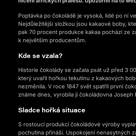
ničení afrických pralesů. Upozornil na to we
Poptávka po čokoládě je vysoká, lidé po ní ve
Nejdůležitější složkou jsou kakaové boby, kt
pak 70 procent produkce kakaa pochází ze záp
k největším producentům.
Kde se vzala?
Historie čokolády se začala psát už před 3 
který uvařil hořkou tekutinu z kakaových bo
nezměnila. V roce 1847 svět spatřil první čok
známe dnes, vyrobila ji čokoládovna Joseph 
Sladce hořká situace
S rostoucí produkcí čokoládové výroby vypla
pochutina přináší. Uspokojení nenasytných 