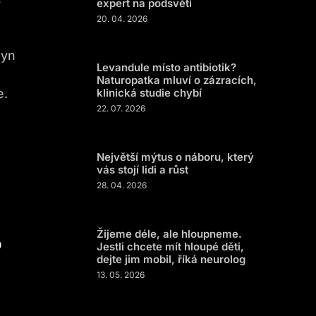
o
expert na podsvětí
20. 04. 2026
lyn
Levandule místo antibiotik?
Naturopatka mluví o zázracích,
e.
klinická studie chybí
22. 07. 2026
Největší mýtus o náboru, který
vás stojí lidi a růst
28. 04. 2026
Žijeme déle, ale hloupneme.
?
Jestli chcete mít hloupé děti,
dejte jim mobil, říká neurolog
13. 05. 2026