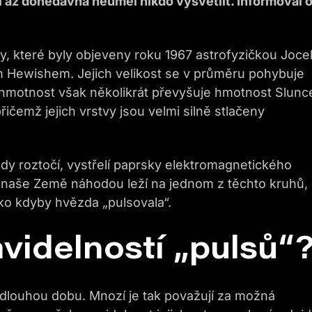
 až donedávna neuměl nikdo vysvětlit. Informoval 
dy, které byly objeveny roku 1967 astrofyzičkou Joce
 Hewishem. Jejich velikost se v průměru pohybuje
h hmotnost však několikrát převyšuje hmotnost Slunc
řičemž jejich vrstvy jsou velmi silně stlačeny
dy roztočí, vystřelí paprsky elektromagnetického
ud naše Země náhodou leží na jednom z těchto kruhů,
ako kdyby hvězda „pulsovala“.
avidelností „pulsů“
 dlouhou dobu. Mnozí je tak považují za možná