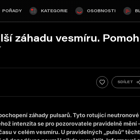
POŘADY
KATEGORIE
OSOBNOSTI
B
alší záhadu vesmíru. Pomoh
í
ochopení záhady pulsarů. Tyto rotující neutronové
ehož intenzita se pro pozorovatele pravidelně mění 
času v celém vesmíru. U pravidelných „pulsů“ těch