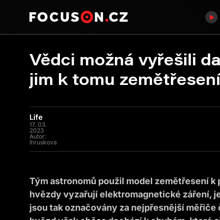
Vědci možná vyřešili d
jim k tomu zemětřesen
Life
17. 03.
2023
Autor:
lhruskova
Tým astronomů použil model zemětřesení k p
hvězdy vyzařují elektromagnetické záření, j
jsou tak označovány za nejpřesnější měřiče 