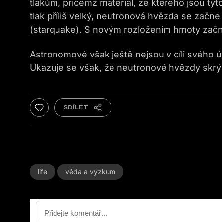
tlakům, přičemž materiál, ze kterého jsou tyto
tlak příliš velký, neutronová hvězda se zač
(starquake). S novým rozložením hmoty začne 
Astronomové však ještě nejsou v cíli svého 
Ukazuje se však, že neutronové hvězdy skrýva
life
věda a výzkum