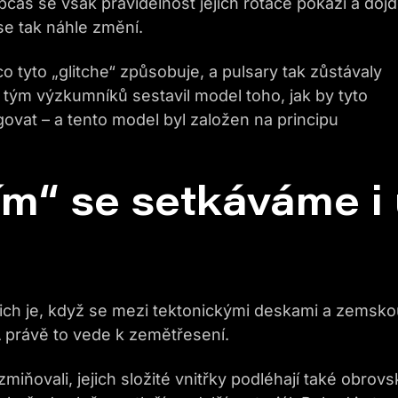
čas se však pravidelnost jejich rotace pokazí a doj
se tak náhle změní.
o tyto „glitche“ způsobuje, a pulsary tak zůstávaly
ým výzkumníků sestavil model toho, jak by tyto
at – a tento model byl založen na principu
m“ se setkáváme i 
ich je, když se mezi tektonickými deskami a zemsk
 A právě to vede k zemětřesení.
iňovali, jejich složité vnitřky podléhají také obrov