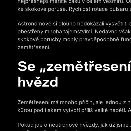
nejpřesnější měřiče času v celém vesmíru. Ob
ke skokové poruše. Rychlost rotace pulsaru 
Astronomové si dlouho nedokázali vysvětlit, c
obestřeny mnoha tajemstvími. Nedávno však t
skokové poruchy mohly pravděpodobně fungov
zemětřesení.
Se „zemětřesení
hvězd
Zemětřesení má mnoho příčin, ale jednou z n
kůrou pod tlakem vytvoří příliš velké napětí.
Pokud jde o neutronové hvězdy, jak už jsme zm