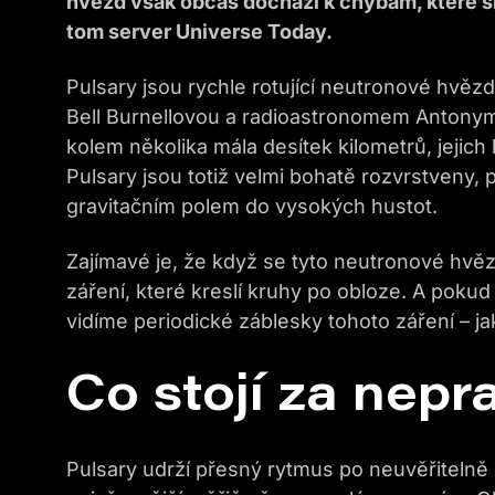
hvězd však občas dochází k chybám, které si
tom server Universe Today.
Pulsary jsou rychle rotující neutronové hvěz
Bell Burnellovou a radioastronomem Antonym
kolem několika mála desítek kilometrů, jejic
Pulsary jsou totiž velmi bohatě rozvrstveny, p
gravitačním polem do vysokých hustot.
Zajímavé je, že když se tyto neutronové hvěz
záření, které kreslí kruhy po obloze. A pok
vidíme periodické záblesky tohoto záření – j
Co stojí za nepr
Pulsary udrží přesný rytmus po neuvěřitelně