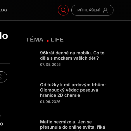
LOG
lo
TÉMA
LIFE
96krát denně na mobilu. Co to
dělá s mozkem vašich dětí?
07. 05. 2026
Od tužky k miliardovým trhům:
Olomoucký vědec posouvá
hranice 2D chemie
01. 06. 2026
–
Mafie nezmizela. Jen se
to
přesunula do online světa, říká