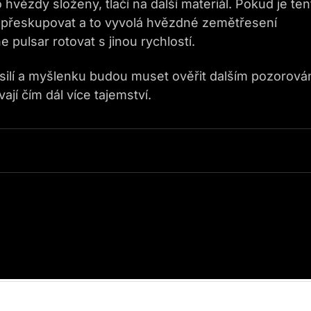
 hvězdy složeny, tlačí na další materiál. Pokud je ten
ne přeskupovat a to vyvolá hvězdné zemětřesení
pulsar rotovat s jinou rychlostí.
úsilí a myšlenku budou muset ověřit dalším pozorová
jí čím dál více tajemství.