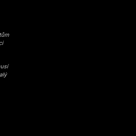
e
ntům
ci
musí
alý