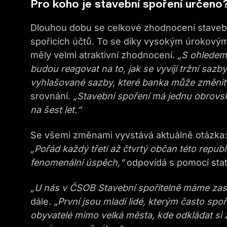
Pro koho je stavební spoření určeno
Dlouhou dobu se celkové zhodnocení stavebn
spořicích účtů. To se díky vysokým úrokovým
měly velmi atraktivní zhodnocení.
„S ohledem 
budou reagovat
na to, jak se vyvíjí tržní saz
vyhlašované sazby, které banka může změnit 
srovnání.
„
Stavební spoření má jednu obrovsk
na šest let.“
Se všemi změnami vyvstává aktuálně otázka: 
„Pořád
každý třetí až čtvrtý občan této repub
fenomenální úspěch,“
odpovídá s pomocí stat
„U
nás v ČSOB
S
tavební spořitelně máme
zas
dále. „
P
rvní jsou mladí lidé,
kterým
často spoří
obyvatelé mimo velká města
,
kde odkládat si 