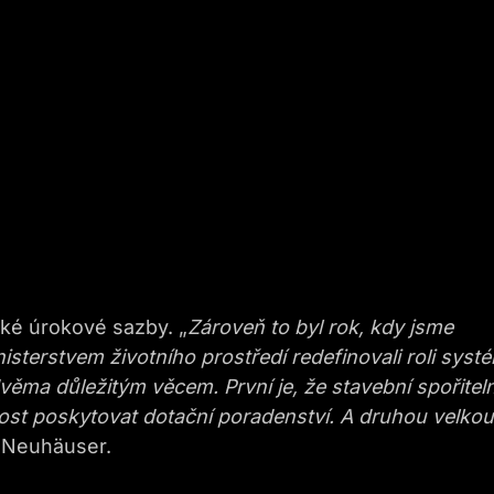
ké úrokové sazby. „
Zároveň to byl rok, kdy jsme
sterstvem životního prostředí redefinovali roli syst
věma důležitým věcem. První je, že stavební spořitel
st poskytovat dotační poradenství. A druhou velkou
Neuhäuser.