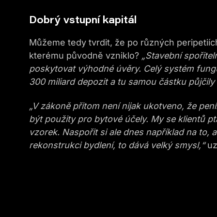
Dobrý vstupní kapitál
Můžeme tedy tvrdit, že po různých peripetiích
kterému původně vzniklo?
„Stavební spořitel
poskytovat výhodné úvěry. Celý systém funguje
300 miliard depozit a tu samou částku půjčily
„V
zákoně
přitom
není nijak ukotveno, že
peníz
být použity pro bytové účely. My se klientů p
vzorek
. N
aspořit si
ale
dnes
například na to
, 
rekonstrukc
i
bydlení, t
o
dává
velký smysl,“
uz