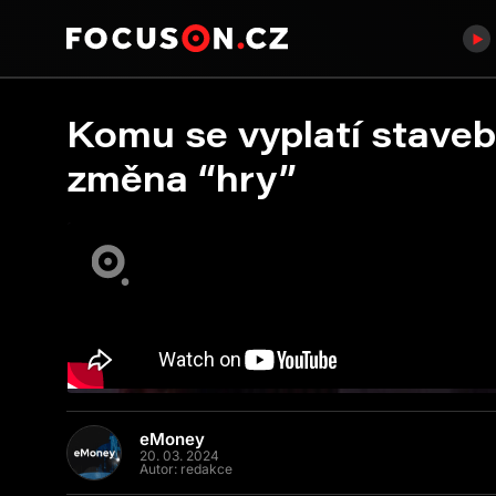
Komu se vyplatí staveb
změna “hry”
eMoney
20. 03. 2024
Autor:
redakce