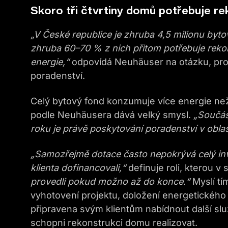
Skoro tři čtvrtiny domů potřebuje re
„
V České republice je zhruba 4,5 milionu byto
zhruba 60–70 % z nich přitom potřebuje rekonst
energie,“
odpovídá Neuhäuser na otázku, proč
poradenství.
Celý bytový fond konzumuje více energie než
podle Neuhäusera dává velký smysl.
„
Součás
roku j
e právě poskytování poradenství v oblast
„S
amozřejmě
dotace často nepokrývá celý inv
klienta dofinancovali,“
definuje roli, kterou v
provedli pokud možno až do konce.“
Myslí tí
vyhotovení projektu, doložení energetického 
připravena svým klientům nabídnout další služ
schopni rekonstrukci domu realizovat.