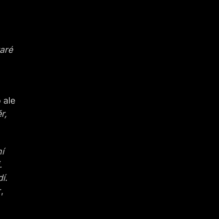
taré
 ale
r,
.
í
.
í.
,