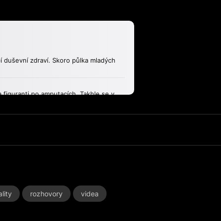
ality
rozhovory
videa