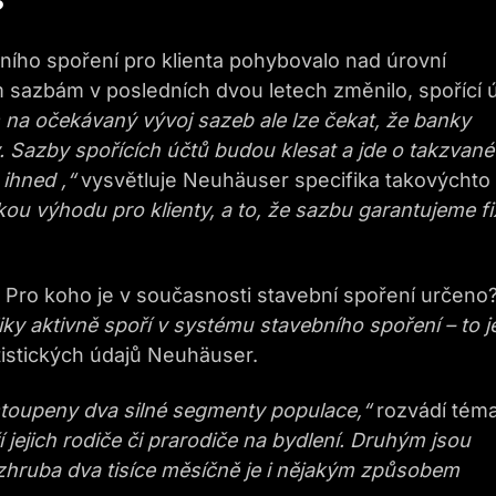
?
ího spoření pro klienta pohybovalo nad úrovní
 sazbám v posledních dvou letech změnilo, spořící 
na očekávaný vývoj sazeb ale lze čekat, že b
anky
by. Sazby spořících účtů budou klesat a jde o takzvané
ihned ,“
vysvětluje Neuhäuser specifika takovýchto
ou výhodu pro klienty, a t
o
, že
sazbu garantujeme fi
Pro koho je v současnosti stavební spoření určeno
liky aktivně spoří v systému stavebního spoření
– to j
istických údajů Neuhäuser.
toupeny
dva silné segmenty populace
,“
rozvádí tém
 jejich rodiče či prarodiče
na
bydlení
. Druhým jsou
zhruba dva tisíce měsíčně je
i nějakým způsobem