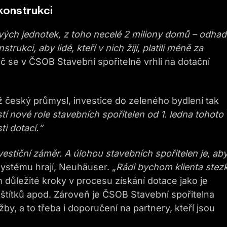
konstrukci
vých jednotek, z toho necel
é
2 milion
y
domů
– odha
rukci, aby lidé, kteří v nich
žijí,
platili méně za
 se v ČSOB Stavební spořitelně vrhli na dotační
 český průmysl, investice do zeleného bydlení tak
tí
n
ové
r
ole stavebních spořitelen od 1. ledna
tohoto
i dotací.
“
estiční záměr. A úlohou stavebních spořitelen je, ab
 systému hrají, Neuhäuser. „
Rádi
bychom
klienta stez
m důležité kroky v procesu získání dotace jako je
štítků apod. Zároveň je ČSOB Stavební spořitelna
by, a to třeba i doporučení na partnery, kteří jsou