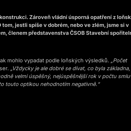
konstrukci. Zároveň vládní úsporná opatření z loňs
 tom, jestli spíše v dobrém, nebo ve zlém, jsme si v
em, členem představenstva ČSOB Stavební spořitel
 tak mohlo vypadat podle loňských výsledků.
„Počet
ser.
„Vždycky je ale dobré se dívat, co byla základna,
hodně velmi úspěšný, nejúspěšnější rok v počtu smlu
o touto optikou nehodnotím negativně.“