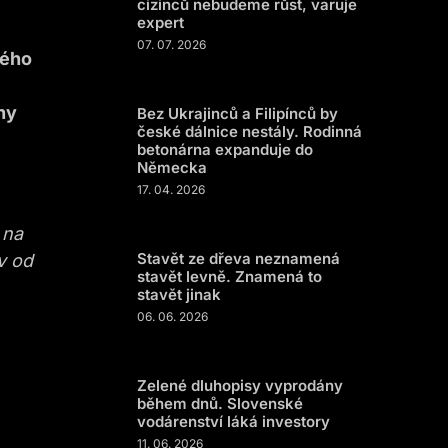
cizinců nebudeme růst, varuje
expert
07. 07. 2026
kého
ny
Bez Ukrajinců a Filipínců by
české dálnice nestály. Rodinná
betonárna expanduje do
Německa
17. 04. 2026
 na
Stavět ze dřeva neznamená
v od
stavět levně. Znamená to
stavět jinak
06. 06. 2026
Zelené dluhopisy vyprodány
během dnů. Slovenské
vodárenství láká investory
11. 06. 2026