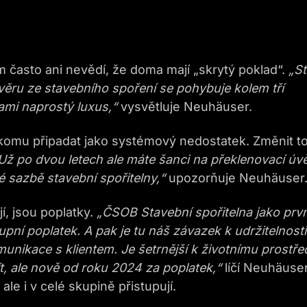
m často ani nevědí, že doma mají „skrytý poklad“.
„S
věru ze stavebního spoření se pohybuje kolem tří
bami
naprostý luxus
,
“
vysvětluje Neuhäuser.
komu připadat jako systémový nedostatek. Změnit to
U
ž po dvou letech
ale
máte šanci
na překlenovací úvě
é sazbě s
tavební spořitelny
,“
upozorňuje Neuhäuser
í, jsou poplatky.
„
ČSOB
S
tavební spořitelna jako prvn
tupní poplatek
. A pak
je
tu
náš závazek k udržitelnosti
munikace s klientem. Je
š
e
trnější k životnímu prostřed
, ale nově od roku 2024 za poplatek,
“
líčí Neuhäuser
ale i v celé skupině přistupují.