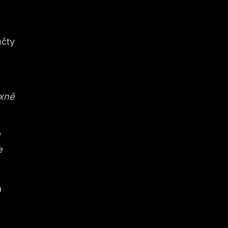
účty
xně
?
e
a