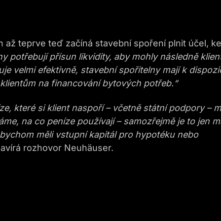
 až teprve teď začíná stavební spoření plnit účel, k
ny potřebují přísun likvidity, aby mohly následně klie
 velmi efektivně, stavební spořitelny mají k dispozi
 klientům na financování bytových potřeb.“
e, které si klient naspoří – včetně státní podpory – 
táme, na co peníze používají – samozřejmě je to jen m
abychom měli
vstupní kapitál pro
hypoték
u nebo
avírá rozhovor Neuhäuser.