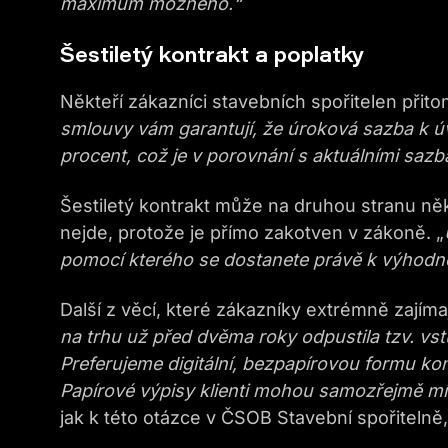
maximum možného
.“
Šestiletý kontrakt a poplatky
Někteří zákazníci stavebních spořitelen přito
smlouvy vám garantují
, že úroková sazba k ú
procent, což je v porovnání s aktuálními saz
Šestiletý kontrakt může na druhou stranu ně
nejde, protože je přímo zakotven v zákoně. „
pomocí kterého se dostanete právě k výhodn
Další z věcí, které zákazníky extrémně zajímaj
na trhu
už před dvěma roky
odpustila tzv. vs
Preferujeme d
igitální, bezpapírovou form
u ko
Papírové výpisy klienti mohou samozřejmě mít
jak k této otázce v ČSOB Stavební spořitelně, 