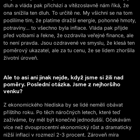
dluh a vláda pak přichází a vítězoslavně nám říká, že
ona snížila ten dluh. To určitě ne. My všichni se na tom
podílíme tím, že platíme dražší energie, pohonné hmoty,
potraviny… to všechno byla inflace. Vláda pak přijde
před volbami a řekne, že ozdravila veřejné finance, ale
to není pravda. Jsou ozdravené ve smyslu, že klesá ten
poměrový ukazatel, ale za tu cenu, že se lidem zhoršila
životní úroveň.
Ale to asi ani jinak nejde, když jsme si žili nad
poměry. Poslední otázka. Jsme z nejhoršího
venku?
Z ekonomického hlediska by se lidé neměli obávat
příštího roku. Po těch náročných letech, které teď
zažíváme, by měl být konečně jednodušší. Očekávám
více než dvouprocentní ekonomický růst a dramaticky
nižší inflaci v rozmezí 2-3 procent. Zároveň míra