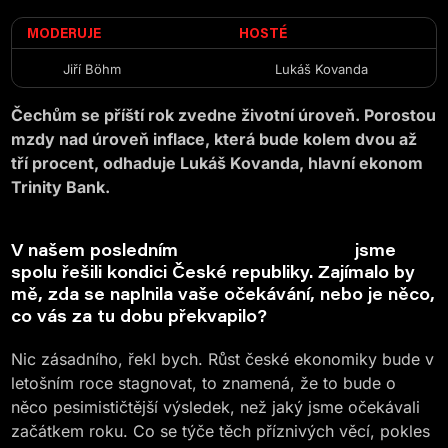
MODERUJE
HOSTÉ
Jiří Böhm
Lukáš Kovanda
Čechům se příští rok zvedne životní úroveň. Porostou
mzdy nad úroveň inflace, která bude kolem dvou až
tří procent, odhaduje Lukáš Kovanda, hlavní ekonom
Trinity Bank.
V našem posledním
jsme
lednovém rozhovoru
spolu řešili kondici České republiky. Zajímalo by
mě, zda se naplnila vaše očekávání, nebo je něco,
co vás za tu dobu překvapilo?
Nic zásadního, řekl bych. Růst české ekonomiky bude v
letošním roce stagnovat, to znamená, že to bude o
něco pesimističtější výsledek, než jaký jsme očekávali
začátkem roku. Co se týče těch příznivých věcí, pokles