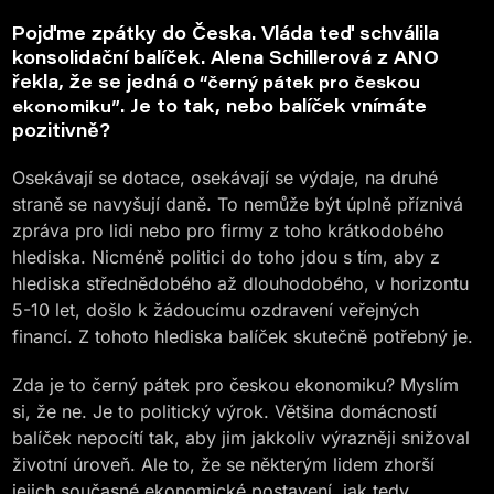
Pojďme zpátky do Česka. Vláda teď schválila
konsolidační balíček. Alena Schillerová z ANO
řekla, že se jedná o
“černý pátek pro českou
. Je to tak, nebo balíček vnímáte
ekonomiku”
pozitivně?
Osekávají se dotace, osekávají se výdaje, na druhé
straně se navyšují daně. To nemůže být úplně příznivá
zpráva pro lidi nebo pro firmy z toho krátkodobého
hlediska. Nicméně politici do toho jdou s tím, aby z
hlediska střednědobého až dlouhodobého, v horizontu
5-10 let, došlo k žádoucímu ozdravení veřejných
financí. Z tohoto hlediska balíček skutečně potřebný je.
Zda je to černý pátek pro českou ekonomiku? Myslím
si, že ne. Je to politický výrok. Většina domácností
balíček nepocítí tak, aby jim jakkoliv výrazněji snižoval
životní úroveň. Ale to, že se některým lidem zhorší
jejich současné ekonomické postavení, jak tedy