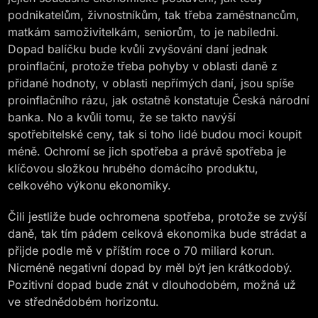
podnikatelům, živnostníkům, tak třeba zaměstnancům,
matkám samoživitelkám, seniorům, to je nabíledni.
Dopad balíčku bude kvůli zvyšování daní jednak
proinflační, protože třeba pohyby v oblasti daně z
přidané hodnoty, v oblasti nepřímých daní, jsou spíše
proinflačního rázu, jak ostatně konstatuje Česká národní
banka. No a kvůli tomu, že se takto navýší
spotřebitelské ceny, tak si toho lidé budou moci koupit
méně. Ochromí se jich spotřeba a právě spotřeba je
klíčovou složkou hrubého domácího produktu,
celkového výkonu ekonomiky.
Čili jestliže bude ochromena spotřeba, protože se zvýší
daně, tak tím pádem celková ekonomika bude strádat a
přijde podle mě v příštím roce o 70 miliard korun.
Nicméně negativní dopad by měl být jen krátkodobý.
Pozitivní dopad bude znát v dlouhodobém, možná už
ve střednědobém horizontu.