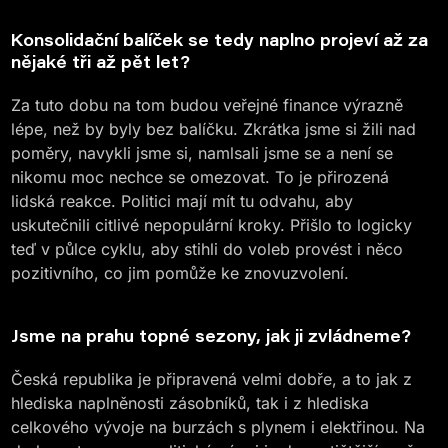
Konsolidační balíček se tedy naplno projeví až za
nějaké tři až pět let?
Za tuto dobu na tom budou veřejné finance výrazně
lépe, než by byly bez balíčku. Zkrátka jsme si žili nad
poměry, navykli jsme si, namlsali jsme se a není se
nikomu moc nechce se omezovat. To je přirozená
lidská reakce. Politici mají mít tu odvahu, aby
uskutečnili citlivé nepopulární kroky. Přišlo to logicky
teď v půlce cyklu, aby stihli do voleb provést i něco
pozitivního, co jim pomůže ke znovuzvolení.
Jsme na prahu topné sezony, jak ji zvládneme?
Česká republika je připravená velmi dobře, a to jak z
hlediska naplněnosti zásobníků, tak i z hlediska
celkového vývoje na burzách s plynem i elektřinou. Na