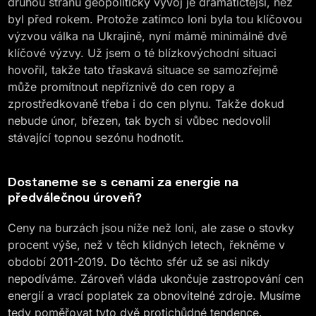
druhou stranu geopolitický vývoj je dramatičtější, než
byl před rokem. Protože zatímco loni byla tou klíčovou
výzvou válka na Ukrajině, nyní mámě minimálně dvě
klíčové výzvy. Už jsem o té blízkovýchodní situaci
hovořil, takže tato třaskavá situace se samozřejmě
může promítnout nepříznivě do cen ropy a
zprostředkovaně třeba i do cen plynu. Takže dokud
nebude únor, březen, tak bych si vůbec nedovolil
stávající topnou sezónu hodnotit.
Dostaneme se s cenami za energie na
předválečnou úroveň?
Ceny na burzách jsou níže než loni, ale zase o stovky
procent výše, než v těch klidných letech, řekněme v
období 2011-2019. Do těchto sfér už se asi nikdy
nepodíváme. Zároveň vláda ukončuje zastropování cen
energií a vrací poplatek za obnovitelné zdroje. Musíme
tedy poměřovat tyto dvě protichůdné tendence.