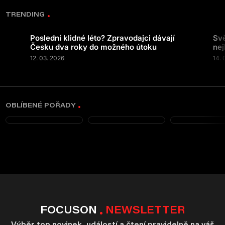
TRENDING
Poslední klidné léto? Zpravodajci dávají
Svě
Česku dva roky do možného útoku
nej
12. 03. 2026
14. 
OBLÍBENÉ POŘADY
FOCUSON
NEWSLETTER
Výběr top novinek, událostí a čtení pravidelně na váš