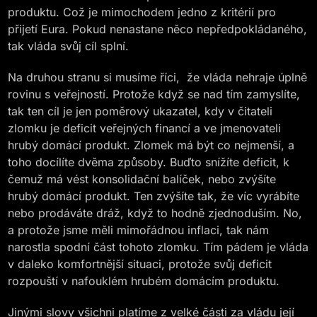
produktu. Což je mimochodem jedno z kritérií pro
přijetí Eura. Pokud nenastane něco nepředpokládaného,
tak vláda svůj cíl splní.
Na druhou stranu si musíme říci, že vláda nehraje úplně
rovinu s veřejností. Protože když se nad tím zamyslíte,
tak ten cíl je jen poměrový ukazatel, kdy v čitateli
zlomku je deficit veřejných financí a ve jmenovateli
hrubý domácí produkt. Zlomek má být co nejmenší, a
toho docílíte dvěma způsoby. Buďto snížíte deficit, k
čemuž má vést konsolidační balíček, nebo zvýšíte
hrubý domácí produkt. Ten zvýšíte tak, že víc vyrábíte
nebo prodáváte dráž, když to hodně zjednoduším. No,
a protože jsme měli mimořádnou inflaci, tak nám
narostla spodní část tohoto zlomku. Tím pádem je vláda
v daleko komfortnější situaci, protože svůj deficit
rozpouští v nafouklém hrubém domácím produktu.
Jinými slovy všichni platíme z velké části za vládu její