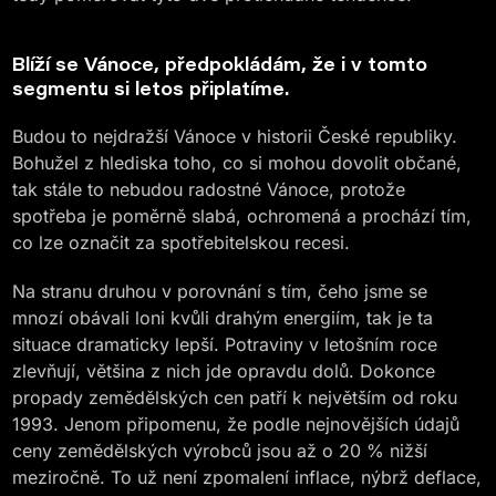
Blíží se Vánoce, předpokládám, že i v tomto
segmentu si letos připlatíme.
Budou to nejdražší Vánoce v historii České republiky.
Bohužel z hlediska toho, co si mohou dovolit občané,
tak stále to nebudou radostné Vánoce, protože
spotřeba je poměrně slabá, ochromená a prochází tím,
co lze označit za spotřebitelskou recesi.
Na stranu druhou v porovnání s tím, čeho jsme se
mnozí obávali loni kvůli drahým energiím, tak je ta
situace dramaticky lepší. Potraviny v letošním roce
zlevňují, většina z nich jde opravdu dolů. Dokonce
propady zemědělských cen patří k největším od roku
1993. Jenom připomenu, že podle nejnovějších údajů
ceny zemědělských výrobců jsou až o 20 % nižší
meziročně. To už není zpomalení inflace, nýbrž deflace,