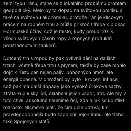
zemí typu Íránu, stane se z lokálního problému problém
geopolitický. Mělo by to dopad na světovou politiku a
také na světovou ekonomiku, protože Írán je klíčovým
hráčem na ropném trhu a může přikročit třeba k blokaci
Hormuzské úžiny, což je místo, kudy proudí 20 %
všech světových zásob ropy a ropných produktů
prostřednictvím tankerů.
Dotčený trh s ropou by pak ovlivnil dění na dalších
trzích, včetně třeba trhu s plynem, takže by zase mohlo
dojít k růstu cen nejen paliv, pohonných hmot, ale
energií obecně. V ohrožení by bylo i krocení inflace,
což pak má další dopady jako vysoké úrokové sazby,
ztráta kupní síly lidí, oslabení jejich úspor, atd. Ale my v
tuto chvíli absolutně neumíme říci, zda a jak se konflikt
rozroste. Nicméně platí, že čím déle potrvá, tím
pravděpodobnější bude zapojení nejen Íránu, ale třeba
také Spojených států.