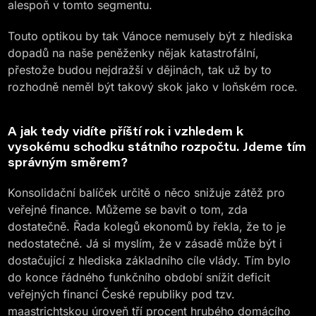
alespoň v tomto segmentu.
Touto optikou by tak Vánoce nemusely být z hlediska
dopadů na naše peněženky nějak katastrofální,
přestože budou nejdražší v dějinách, tak už by to
rozhodně neměl být takový skok jako v loňském roce.
A jak tedy vidíte příští rok i vzhledem k
vysokému schodku státního rozpočtu. Jdeme tím
správným směrem?
Konsolidační balíček určitě o něco snižuje zátěž pro
veřejné finance. Můžeme se bavit o tom, zda
dostatečně. Řada kolegů ekonomů by řekla, že to je
nedostatečné. Já si myslím, že v zásadě může být i
dostačující z hlediska základního cíle vlády. Tím bylo
do konce řádného funkčního období snížit deficit
veřejných financí České republiky pod tzv.
maastrichtskou úroveň tří procent hrubého domácího