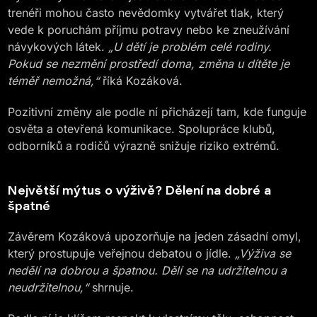
trenéři mohou často nevědomky vytvářet tlak, který
vede k poruchám příjmu potravy nebo ke zneužívání
návykových látek.
„U dětí je problém celé rodiny.
Pokud se nezmění prostředí doma, změna u dítěte je
téměř nemožná,“
říká Kozáková.
Pozitivní změny ale podle ní přicházejí tam, kde funguje
osvěta a otevřená komunikace. Spolupráce klubů,
odborníků a rodičů výrazně snižuje riziko extrémů.
Největší mýtus o výživě? Dělení na dobré a
špatné
Závěrem Kozáková upozorňuje na jeden zásadní omyl,
který prostupuje veřejnou debatou o jídle.
„Výživa se
nedělí na dobrou a špatnou. Dělí se na udržitelnou a
neudržitelnou,“
shrnuje.