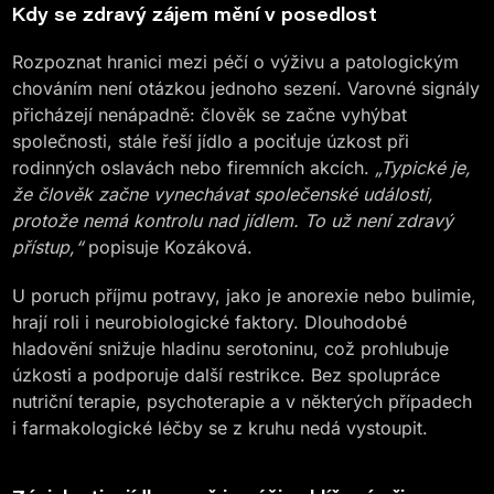
Kdy se zdravý zájem mění v posedlost
Rozpoznat hranici mezi péčí o výživu a patologickým
chováním není otázkou jednoho sezení. Varovné signály
přicházejí nenápadně: člověk se začne vyhýbat
společnosti, stále řeší jídlo a pociťuje úzkost při
rodinných oslavách nebo firemních akcích.
„Typické je,
že člověk začne vynechávat společenské události,
protože nemá kontrolu nad jídlem. To už není zdravý
přístup,“
popisuje Kozáková.
U poruch příjmu potravy, jako je anorexie nebo bulimie,
hrají roli i neurobiologické faktory. Dlouhodobé
hladovění snižuje hladinu serotoninu, což prohlubuje
úzkosti a podporuje další restrikce. Bez spolupráce
nutriční terapie, psychoterapie a v některých případech
i farmakologické léčby se z kruhu nedá vystoupit.