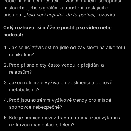
Podle ní je klíčem respekt k vlastnímu tělu, schopnost
naslouchat jeho signálům a opuštění trestajícího
přístupu.
„Tělo není nepřítel. Je to partner,“
uzavírá.
Celý rozhovor si můžete pustit jako video nebo
podcast:
Jak se liší závislost na jídle od závislosti na alkoholu
či nikotinu?
Proč přísné diety často vedou k přejídání a
relapsům?
Jakou roli hraje výživa při abstinenci a obnově
metabolismu?
Proč jsou extrémní výživové trendy pro mladé
sportovce nebezpečné?
Kde je hranice mezi zdravou optimalizací výkonu a
rizikovou manipulací s tělem?