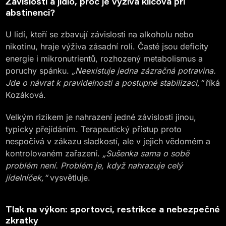
Závislosti a jídlo, proč je výživa klíčová při
abstinenci?
U lidí, kteří se zbavují závislosti na alkoholu nebo
nikotinu, hraje výživa zásadní roli. Časté jsou deficity
energie i mikronutrientů, rozhozený metabolismus a
poruchy spánku.
„Neexistuje jedna zázračná potravina.
Jde o návrat k pravidelnosti a postupné stabilizaci,“
říká
Kozáková.
Velkým rizikem je nahrazení jedné závislosti jinou,
typicky přejídáním. Terapeutický přístup proto
nespočívá v zákazu sladkostí, ale v jejich vědomém a
kontrolovaném zařazení.
„Sušenka sama o sobě
problém není. Problém je, když nahrazuje celý
jídelníček,“
vysvětluje.
Tlak na výkon: sportovci, restrikce a nebezpečné
zkratky