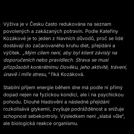
Výživa je v Česku často redukována na seznam
povolených a zakázaných potravin. Podle Kateřiny
Kozákové je to jeden z hlavních důvodů, proč se lidé
dostávají do začarovaného kruhu diet, přejídání a
výčitek.
„Mým cílem není, aby byl klient závislý na
doporučeních nebo pravidlech. Strava se musí
přizpůsobit konkrétnímu člověku, jeho aktivitě, trávení,
únavě i míře stresu,“
říká Kozáková.
Stabilní příjem energie během dne má podle ní přímý
dopad nejen na fyzickou kondici, ale i na psychickou
pohodu. Dlouhé hladovění a následné přejídání
rozkolísává glykemii, zvyšuje podrážděnost a snižuje
schopnost sebekontroly. Výsledkem není „slabá vůle“,
ale biologická reakce organismu.