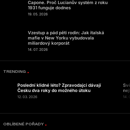
Capone. Proč Lucianův systém z roku
1931 funguje dodnes
19. 05. 2026
Vzestup a pád pěti rodin: Jak italská
mafie v New Yorku vybudovala
miliardový korporát
14. 07. 2026
TRENDING
Poslední klidné léto? Zpravodajci dávají
Svě
Česku dva roky do možného útoku
nej
12. 03. 2026
14. 
OBLÍBENÉ POŘADY