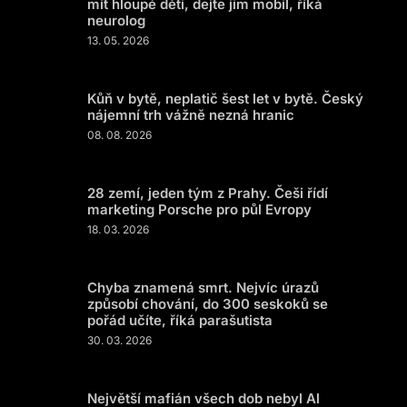
mít hloupé děti, dejte jim mobil, říká
neurolog
13. 05. 2026
Kůň v bytě, neplatič šest let v bytě. Český
nájemní trh vážně nezná hranic
08. 08. 2026
28 zemí, jeden tým z Prahy. Češi řídí
marketing Porsche pro půl Evropy
18. 03. 2026
Chyba znamená smrt. Nejvíc úrazů
způsobí chování, do 300 seskoků se
pořád učíte, říká parašutista
30. 03. 2026
Největší mafián všech dob nebyl Al