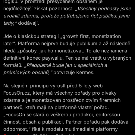
logiku. V prostředí přesyceném obsahem je
nejdůležitější získat pozornost. „
Všechny podcasty jsme
uvolnili zdarma, protože potřebujeme říct publiku: jsme
tady,“
dodávají.
Jde o klasickou strategii „growth first, monetization
later“. Platforma nejprve buduje publikum a až následně
hledá způsoby, jak ho monetizovat. To ale neznamená
definitivní konec paywallu. Ten se má vrátit u vybraných
formátů.
„Předplatné bude jen u speciálních a
prémiových obsahů,“
potvrzuje Kermes.
Na stejném principu vyrostl před 5 lety web
FocusOn.cz, který má všechny pořady pro diváky
zdarma a je monetizován prostřednictvím firemních
partnerů, kteří mají na platformě vlastní pořad.
„FocusOn se stará o veškerou produkci, editorskou
činnost, obsah a publikaci. Partner pořadu pak dodává
odbornost,“ říká k modelu multimediální platformy