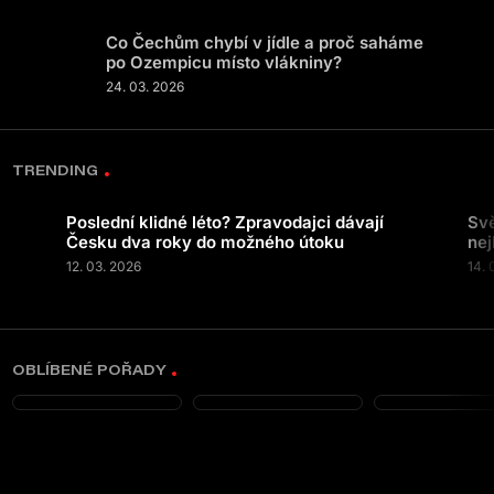
Co Čechům chybí v jídle a proč saháme
po Ozempicu místo vlákniny?
24. 03. 2026
TRENDING
Poslední klidné léto? Zpravodajci dávají
Svě
Česku dva roky do možného útoku
nej
12. 03. 2026
14. 
OBLÍBENÉ POŘADY