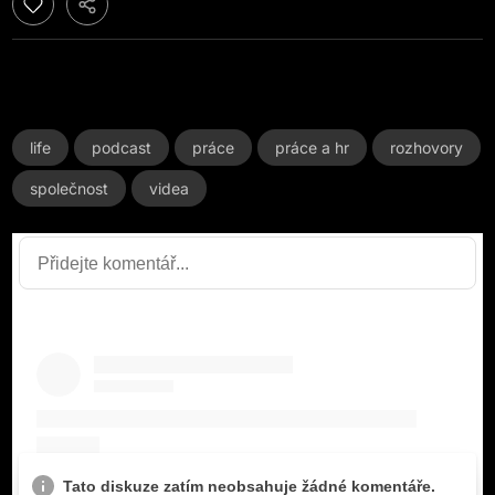
life
podcast
práce
práce a hr
rozhovory
společnost
videa