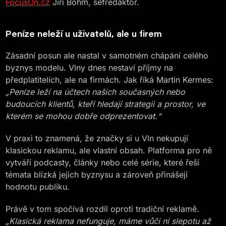
FocusOn.cz
Jiří Böhm, šéfredaktor.
Peníze neleží u uživatelů, ale u firem
Zásadní posun ale nastal v samotném chápání celého
byznys modelu. Vlny dnes nestaví příjmy na
předplatitelích, ale na firmách. Jak říká Martin Kermes:
„Peníze leží na účtech našich současných nebo
budoucích klientů, kteří hledají strategii a prostor, ve
kterém se mohou dobře odprezentovat.“
V praxi to znamená, že značky si u Vln nekupují
klasickou reklamu, ale vlastní obsah. Platforma pro ně
vytváří podcasty, články nebo celé série, které řeší
témata blízká jejich byznysu a zároveň přinášejí
hodnotu publiku.
Právě v tom spočívá rozdíl oproti tradiční reklamě
.
„Klasická reklama nefunguje, máme vůči ní slepotu až