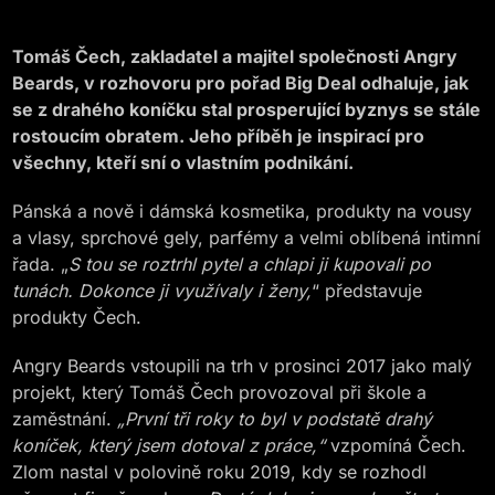
Tomáš Čech, zakladatel a majitel společnosti Angry
Beards, v rozhovoru pro pořad Big Deal odhaluje, jak
se z drahého koníčku stal prosperující byznys se stále
rostoucím obratem. Jeho příběh je inspirací pro
všechny, kteří sní o vlastním podnikání.
Pánská a nově i dámská kosmetika, produkty na vousy
a vlasy, sprchové gely, parfémy a velmi oblíbená intimní
řada. „
S tou se roztrhl pytel a chlapi ji kupovali po
tunách. Dokonce ji využívaly i ženy,
“ představuje
produkty Čech.
Angry Beards vstoupili na trh v prosinci 2017 jako malý
projekt, který Tomáš Čech provozoval při škole a
zaměstnání.
„První tři roky to byl v podstatě drahý
koníček, který jsem dotoval z práce,“
vzpomíná Čech.
Zlom nastal v polovině roku 2019, kdy se rozhodl