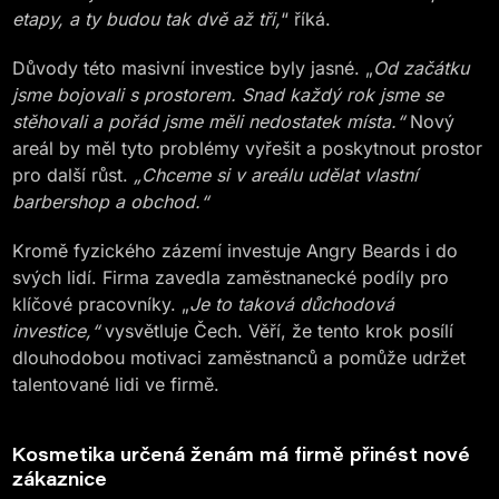
etapy, a ty budou tak dvě až tři,
“ říká.
Důvody této masivní investice byly jasné. „
Od začátku
jsme bojovali s prostorem. Snad každý rok jsme se
stěhovali a pořád jsme měli nedostatek místa.“
Nový
areál by měl tyto problémy vyřešit a poskytnout prostor
pro další růst.
„Chceme si v areálu udělat vlastní
barbershop a obchod.“
Kromě fyzického zázemí investuje Angry Beards i do
svých lidí. Firma zavedla zaměstnanecké podíly pro
klíčové pracovníky. „
Je to taková důchodová
investice,“
vysvětluje Čech. Věří, že tento krok posílí
dlouhodobou motivaci zaměstnanců a pomůže udržet
talentované lidi ve firmě.
Kosmetika určená ženám má firmě přinést nové
zákaznice