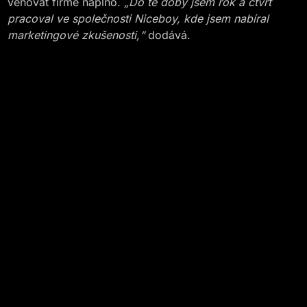
věnovat firmě naplno.
„Do té doby jsem rok a čtvrt
pracoval ve společnosti Niceboy, kde jsem nabíral
marketingové zkušenosti,“
dodává.