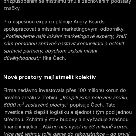
přizpůsobením se místnímu trhu a zachováním podstaty
značky.
Pro úspěšnou expanzi plánuje Angry Beards
spolupracovat s místními marketingovými odborníky.
„Potřebujeme najít lokální marketingové experty, kteří
nám pomohou správně nastavit komunikaci a oslovit
správné partnery, abychom získali místní
důvěryhodnost
,“ říká Čech.
Nové prostory mají stmelit kolektiv
Firma nedávno investovala přes 100 milionů korun do
nového areálu v Třebíči.
„Koupili jsme polovinu areálu,
6000 m² zastavěné plochy,
“ popisuje Čech. Tato
investice má zlepšit logistiku a sjednotit tým pod jednou
střechou. Zchátralý stav budovy ale vyžaduje značnou
finanční injekci.
„Nákup nás vyšel na 53 milionů korun.
Více než jednou tolik dáme do rekonstrukce – do první