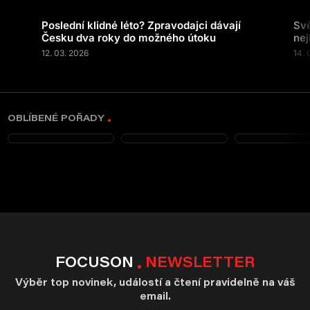
Poslední klidné léto? Zpravodajci dávají
Svě
Česku dva roky do možného útoku
nej
12. 03. 2026
14. 
OBLÍBENÉ POŘADY
FOCUSON
NEWSLETTER
Výběr top novinek, událostí a čtení pravidelně na váš
email.