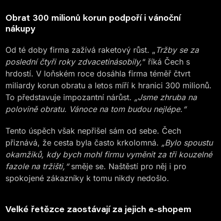
Obrat 300 milionů korun podpoří i vánoční
nákupy
Od té doby firma zažívá raketový růst. „
Tržby se za
poslední čtyři roky zdvacetinásobily,
“ říká Čech s
hrdostí. V loňském roce dosáhla firma téměř čtvrt
miliardy korun obratu a letos míří k hranici 300 milionů.
To představuje impozantní nárůst.
„Jsme zhruba na
polovině obratu. Vánoce na tom budou nejlépe.“
Tento úspěch však nepřišel sám od sebe. Čech
přiznává, že cesta byla často krkolomná.
„Bylo spoustu
okamžiků, kdy bych mohl firmu vyměnit za tři kouzelné
fazole na tržišti,“
směje se. Naštěstí pro něj i pro
spokojené zákazníky k tomu nikdy nedošlo.
Velké řetězce zaostávají za jejich e-shopem