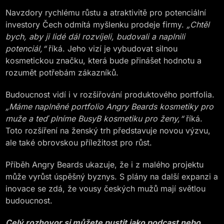
Navzdory rychlému růstu a atraktivitě pro potenciální
investory Čech odmítá myšlenku prodeje firmy.
„Chtěl
bych, aby ji lidé dál rozvíjeli, budovali a naplnili
potenciál,“
říká. Jeho vizí je vybudovat silnou
kosmetickou značku, která bude přinášet hodnotu a
rozumět potřebám zákazníků.
Budoucnost vidí i v rozšiřování produktového portfolia.
„Máme naplněné portfolio Angry Beards kosmetiky pro
muže a teď plníme BusyB kosmetiku pro ženy,“
říká.
Toto rozšíření na ženský trh představuje novou výzvu,
ale také obrovskou příležitost pro růst.
Příběh Angry Beards ukazuje, že i z malého projektu
může vyrůst úspěšný byznys. S plány na další expanzi a
inovace se zdá, že vousy českých mužů mají světlou
budoucnost.
Celý rozhovor si můžete pustit jako podcast nebo