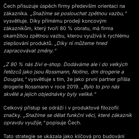
Čech přisuzuje úspěch firmy především orientaci na
zákazníka.
„Snažíme se poslouchat zpětnou vazbu,“
vysvětluje. Díky přímému prodeji koncovým
zákazníkům, který tvoří 80 % obratu, má firma
okamžitou zpětnou vazbu, kterou využívá k rychlému
zlepšování produktů.
„Díky ní můžeme hned
zapracovávat změny.“
„Z 80 % nás živí e-shop. Dodáváme ale i do velkých
řetězců jako jsou Rossmann, Notino, dm drogerie a
Douglas,“
vysvětluje s tím, že jako první partner přišla
drogerie Rossmann v roce 2019. „
Bylo to pro nás
skvělé a jejich objednávky byly veliké.“
Celkový přístup se odráží i v produktové filozofii
značky.
„Snažíme se dělat funkční věci, které zákazník
opravdu využije,“
popisuje Čech.
Tato strategie se ukázala jako klíčová pro budování