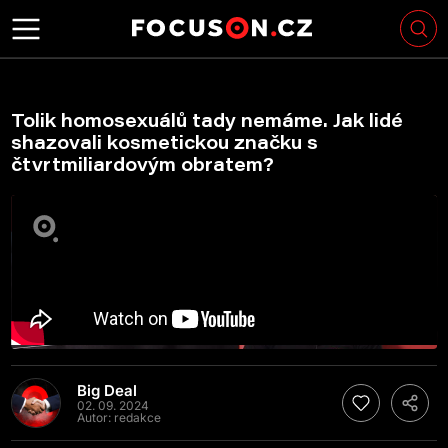
Tolik homosexuálů tady nemáme. Jak lidé
shazovali kosmetickou značku s
čtvrtmiliardovým obratem?
Big Deal
02. 09. 2024
Autor:
redakce