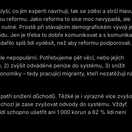
ší, co jim experti navrhují, tak se zděsí a strčí hlav
vou reformu. Jako reforma to sice moc nevypadá, ale
 nutné. Prostě při stávajícím demografickém vývoji j
u. Jen je třeba to dobře komunikovat a s komunika
odařilo spíš lidi vyděsit, než aby reformu podporovali.
ale nepopulární. Potřebujeme pět věcí, nebo jejich
, 2) zvýšit odváděné peníze do systému, 3) snížit
konomiky – tedy pracující migranty, kteří nezatěžují n
patří snížení důchodů. Těžké je i výrazně více zvyš
hozí je zase zvyšovat odvody do systému. Vždyť
í schopno ušetřit ani 1 000 korun a 62 % lidí není