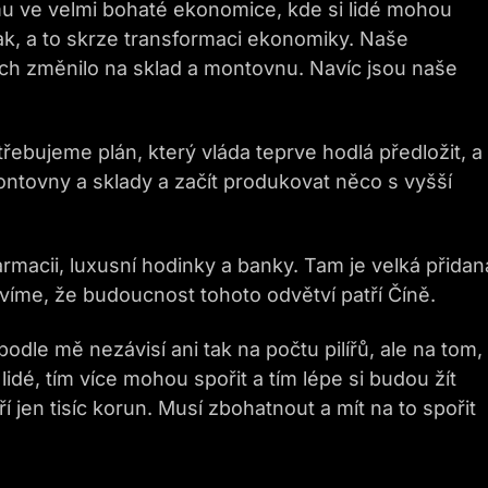
u ve velmi bohaté ekonomice, kde si lidé mohou
nak, a to skrze transformaci ekonomiky. Naše
ech změnilo na sklad a montovnu. Navíc jsou naše
bujeme plán, který vláda teprve hodlá předložit, a
ontovny a sklady a začít produkovat něco s vyšší
rmacii, luxusní hodinky a banky. Tam je velká přidan
víme, že budoucnost tohoto odvětví patří Číně.
dle mě nezávisí ani tak na počtu pilířů, ale na tom,
idé, tím více mohou spořit a tím lépe si budou žít
í jen tisíc korun. Musí zbohatnout a mít na to spořit