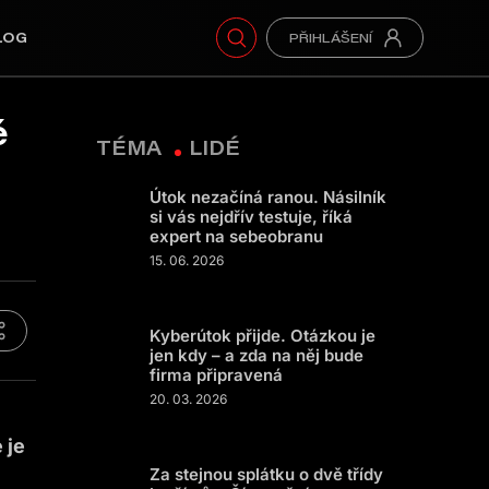
LOG
ě
TÉMA
LIDÉ
Útok nezačíná ranou. Násilník
si vás nejdřív testuje, říká
expert na sebeobranu
15. 06. 2026
Kyberútok přijde. Otázkou je
jen kdy – a zda na něj bude
firma připravená
20. 03. 2026
 je
Za stejnou splátku o dvě třídy