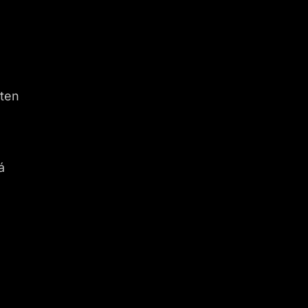
 ten
á