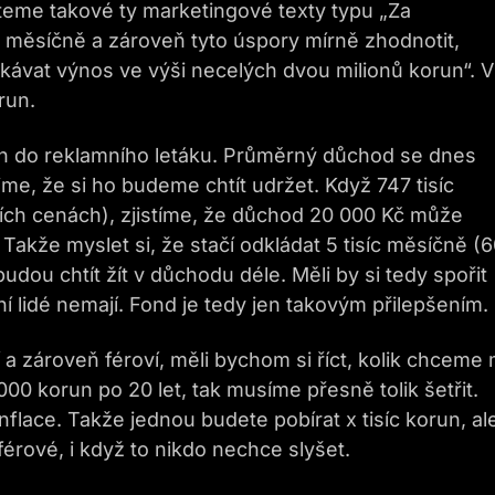
čteme takové ty marketingové texty typu „Za
c měsíčně a zároveň tyto úspory mírně zhodnotit,
kávat výnos ve výši necelých dvou milionů korun“. V
run.
jen do reklamního letáku. Průměrný důchod se dnes
e, že si ho budeme chtít udržet. Když 747 tisíc
šních cenách), zjistíme, že důchod 20 000 Kč může
Takže myslet si, že stačí odkládat 5 tisíc měsíčně (
budou chtít žít v důchodu déle. Měli by si tedy spořit
žní lidé nemají. Fond je tedy jen takovým přilepšením.
 zároveň féroví, měli bychom si říct, kolik chceme 
0 korun po 20 let, tak musíme přesně tolik šetřit.
nflace. Takže jednou budete pobírat x tisíc korun, al
érové, i když to nikdo nechce slyšet.