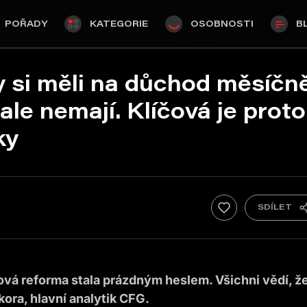
POŘADY
KATEGORIE
OSOBNOSTI
B
by si měli na důchod měsíčn
 ale nemají. Klíčová je proto
ky
vá reforma stala prázdným heslem. Všichni vědí, že
ikora, hlavní analytik CFG.