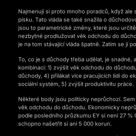
Najmenují si proto mnoho poradců, když ale sly
písku. Tato vláda se také snažila o důchodo
jsou to parametrické změny, které jsou určitě
nezbytné prodlužovat věk odchodu do důchod
je na tom stávající vláda špatně. Zatím se jí p
To, co je s důchody třeba udělat, je snadné, 
kombinaci: 1) zvýšit věk odchodu do důchodu
důchody, 4) přilákat více pracujících lidí do e
sociální systém, 5) zvýšit produktivitu práce.
Některé body jsou politicky neprůchozí. Sem 
věk odchodu do důchodu. Ekonomicky neprůc
podle posledního průzkumu EY si není 27 % lid
schopno našetřit si ani 5 000 korun.