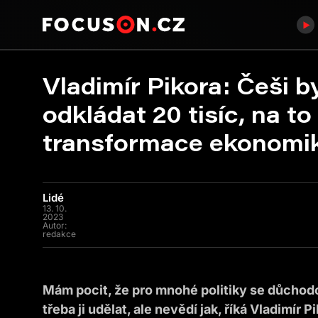
Vladimír Pikora: Češi 
odkládat 20 tisíc, na to
transformace ekonomi
Lidé
13. 10.
2023
Autor:
redakce
Mám pocit, že pro mnohé politiky se důchodo
třeba ji udělat, ale nevědí jak, říká Vladimír P