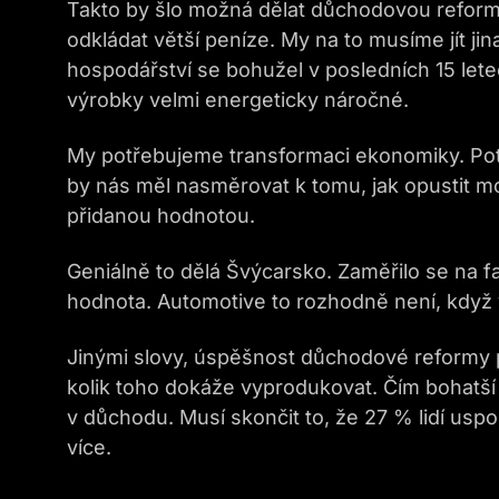
Takto by šlo možná dělat důchodovou reform
odkládat větší peníze. My na to musíme jít ji
hospodářství se bohužel v posledních 15 let
výrobky velmi energeticky náročné.
My potřebujeme transformaci ekonomiky. Potře
by nás měl nasměrovat k tomu, jak opustit m
přidanou hodnotou.
Geniálně to dělá Švýcarsko. Zaměřilo se na fa
hodnota. Automotive to rozhodně není, když 
Jinými slovy, úspěšnost důchodové reformy po
kolik toho dokáže vyprodukovat. Čím bohatší l
v důchodu. Musí skončit to, že 27 % lidí uspoř
více.