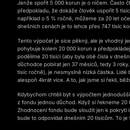
Jenže spořit 5 000 korun je o ničem. Často 
předpokladu, že dokáže člověk uspořit 5 tisí
například o 5 % ročně, můžeme za 20 let oče
dnešních cenách je to lehce přes 747 tisíc ko
Tento výpočet je sice pěkný, ale je vhodný 
pohybuje kolem 20 000 korun a předpokládejm
podělíme 20 tisíci (aby byla obě čísla v dne
důchodce pobírat jen 37 měsíců, tedy 3 roky. 
tisíc ročně), je nesmyslně nízká částka. Lidé 
alespoň 4krát více. A to, jak jsme si řekli, bě
Kdybychom chtěli být s výpočtem jednodušší a
z fondu jednou důchod. Když si řekneme 20 00
Zhodnocení fondu bude sloužit jen k pokrytí i
bude to odpovídat dnešním 20 tisícům. To je f