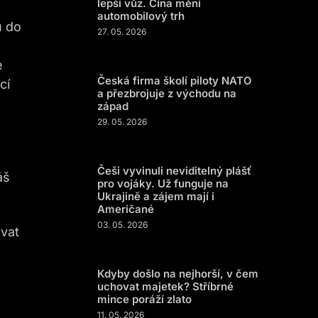
lepší vůz. Čína mění
automobilový trh
u do
27. 05. 2026
e
Česká firma školí piloty NATO
cí
a přezbrojuje z východu na
západ
29. 05. 2026
Češi vyvinuli neviditelný plášť
áš
pro vojáky. Už funguje na
Ukrajině a zájem mají i
Američané
03. 05. 2026
ovat
Kdyby došlo na nejhorší, v čem
uchovat majetek? Stříbrné
mince poráží zlato
11. 05. 2026