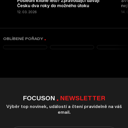
Poslední klidné léto? Zpravodajci dávají
Svě
Česku dva roky do možného útoku
nej
12. 03. 2026
14. 
OBLÍBENÉ POŘADY
FOCUSON
NEWSLETTER
Výběr top novinek, událostí a čtení pravidelně na váš
email.