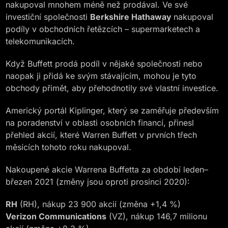
nakupoval mnohem méně než prodával. Ve své
investiční společnosti
Berkshire Hathaway
nakupoval
podíly v obchodních řetězcích – supermarketech a
telekomunikacích.
Když Buffett prodá podíl v nějaké společnosti nebo
naopak ji přidá ke svým stávajícím, mohou je tyto
obchody přimět, aby přehodnotily své vlastní investice.
Americký portál Kiplinger, který se zaměřuje především
na poradenství v oblasti osobních financí, přinesl
přehled akcií, které Warren Buffett v prvních třech
měsících tohoto roku nakupoval.
Nakoupené akcie Warrena Buffetta za období leden–
březen 2021 (změny jsou oproti prosinci 2020):
RH
(RH), nákup 23 900 akcií (změna +1,4 %)
Verizon Communications
(VZ), nákup 146,7 milionu