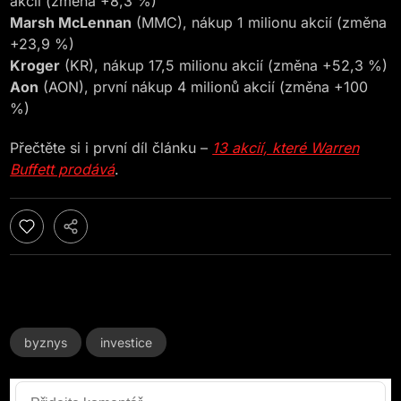
akcií (změna +8,3 %)
Marsh McLennan
(MMC), nákup 1 milionu akcií (změna
+23,9 %)
Kroger
(KR), nákup 17,5 milionu akcií (změna +52,3 %)
Aon
(AON), první nákup 4 milionů akcií (změna +100
%)
Přečtěte si i první díl článku –
13 akcií, které Warren
Buffett prodává
.
byznys
investice