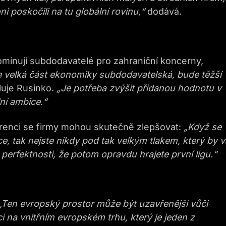
i poskočili na tu globální rovinu,“
dodává.
minují subdodavatelé pro zahraniční koncerny,
 velká část ekonomiky subdodavatelská, bude těžší
luje Rusinko.
„Je potřeba zvýšit přidanou hodnotu v
ní ambice.“
urenci se firmy mohou skutečně zlepšovat:
„Když se
, tak nejste nikdy pod tak velkým tlakem, který by 
perfektnosti, že potom opravdu hrajete první ligu.“
„Ten evropský prostor může být uzavřenější vůči
i na vnitřním evropském trhu, který je jeden z