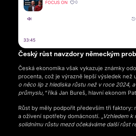
Český růst navzdory německým pro
Česká ekonomika však vykazuje známky odoln
procenta, což je výrazně lepší výsledek ne
o něco líp z hlediska růstu než v roce 2024, 
průmyslu,“
říká Jan Bureš, hlavní ekonom Pat
Růst by měly podpořit především tři faktory:
a oživení spotřeby domácností.
„Vzhledem k r
solidnímu růstu mezd očekáváme další růst r