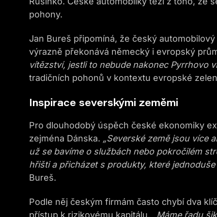
Rusinko. České automobilky těží z toho, že s
pohony.
Jan Bureš připomíná, že český automobilový 
výrazně překonává německý i evropský prů
vítězství, jestli to nebude nakonec Pyrrhovo ví
tradičních pohonů v kontextu evropské zele
Inspirace severskými zeměmi
Pro dlouhodobý úspěch české ekonomiky expe
zejména Dánska.
„Severské země jsou více am
už se bavíme o službách nebo pokročilém stroj
hřišti a přicházet s produkty, které jednoduš
Bureš.
Podle něj českým firmám často chybí dva klíč
přístup k rizikovému kapitálu.
„Máme řadu šiko