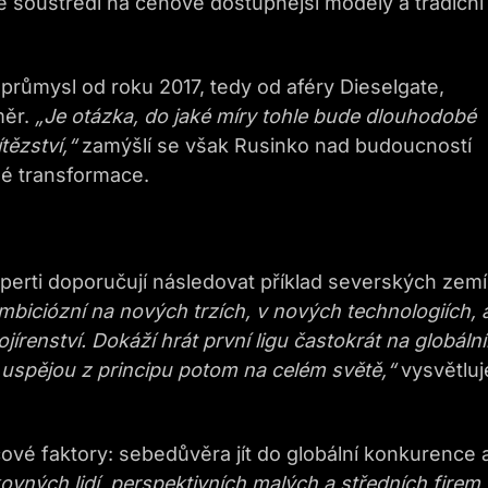
e soustředí na cenově dostupnější modely a tradiční
průmysl od roku 2017, tedy od aféry Dieselgate,
měr.
„Je otázka, do jaké míry tohle bude dlouhodobé
tězství,“
zamýšlí se však Rusinko nad budoucností
né transformace.
rti doporučují následovat příklad severských zemí
biciózní na nových trzích, v nových technologiích, 
írenství. Dokáží hrát první ligu častokrát na globáln
e uspějou z principu potom na celém světě,“
vysvětluj
ové faktory: sebedůvěra jít do globální konkurence 
vných lidí, perspektivních malých a středních firem,