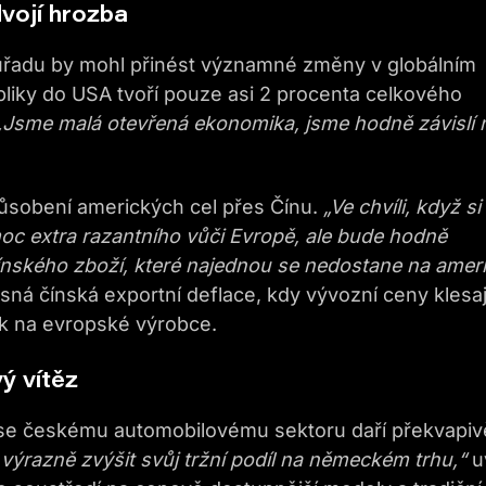
vojí hrozba
řadu by mohl přinést významné změny v globálním
liky do USA tvoří pouze asi 2 procenta celkového
„Jsme malá otevřená ekonomika, jsme hodně závislí 
působení amerických cel přes Čínu.
„Ve chvíli, když si
oc extra razantního vůči Evropě, ale bude hodně
čínského zboží, které najednou se nedostane na amer
ná čínská exportní deflace, kdy vývozní ceny klesaj
lak na evropské výrobce.
ý vítěz
e českému automobilovému sektoru daří překvapiv
ýrazně zvýšit svůj tržní podíl na německém trhu,“
u