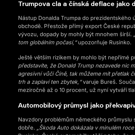
Trumpova cla a čínská deflace jako d
Nástup Donalda Trumpa do prezidentského ú
obchodě. Přestože přímý export České repub
vývozu, dopady by mohly být mnohem širší.
tom globálním počasí,“
upozorňuje Rusinko.
Ještě větším rizikem by mohlo být nepřímé 
představíte, že Donald Trump nezavede nic m
agresivní vůči Číně, tak můžeme mít přetlak 
trh a zaplaví ten zbytek,“
varuje Bureš. Součas
meziročně až o 10 procent, už nyní vytváří t
Automobilový průmysl jako překvapiv
Navzdory problémům německého průmyslu s
dobře.
„Škoda Auto dokázala v minulém roce v