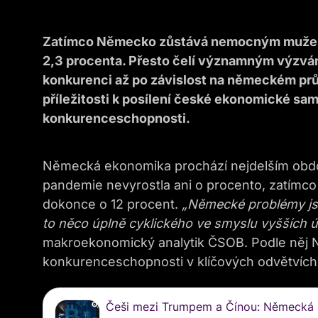
Zatímco Německo zůstává nemocným mužem E
2,3 procenta. Přesto čelí významným výzvá
konkurenci až po závislost na německém prům
příležitosti k posílení české ekonomické sam
konkurenceschopnosti.
Německá ekonomika prochází nejdelším obdo
pandemie nevyrostla ani o procento, zatímco 
dokonce o 12 procent.
„Německé problémy jso
to něco úplně cyklického ve smyslu vyšších 
makroekonomický analytik ČSOB. Podle něj N
konkurenceschopnosti v klíčových odvětvích 