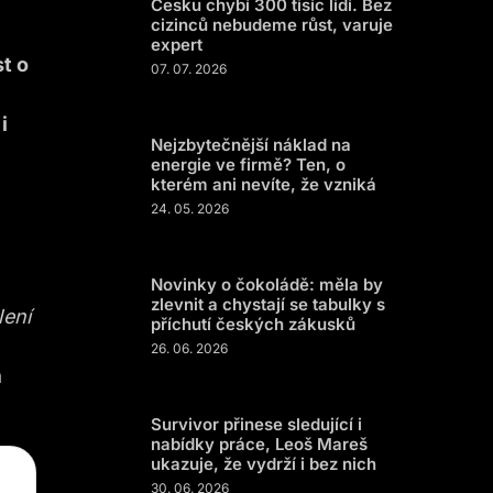
Česku chybí 300 tisíc lidí. Bez
cizinců nebudeme růst, varuje
expert
t o
07. 07. 2026
i
Nejzbytečnější náklad na
energie ve firmě? Ten, o
kterém ani nevíte, že vzniká
24. 05. 2026
Novinky o čokoládě: měla by
zlevnit a chystají se tabulky s
Není
příchutí českých zákusků
26. 06. 2026
a
Survivor přinese sledující i
nabídky práce, Leoš Mareš
ukazuje, že vydrží i bez nich
30. 06. 2026