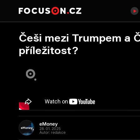
Češi mezi Trumpem a Č
příležitost?
eMoney
28. 01. 2025
Autor:
redakce