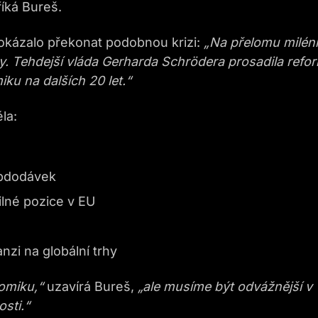
říká Bureš.
okázalo překonat podobnou krizi:
„Na přelomu milén
Tehdejší vláda Gerharda Schrödera prosadila refor
u na dalších 20 let.“
la:
ubdodávek
silné pozice v EU
nzi na globální trhy
nomiku,“
uzavírá Bureš,
„ale musíme být odvážnější v
sti.“