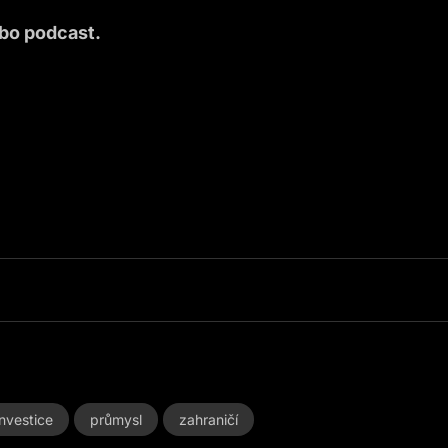
ebo podcast.
investice
průmysl
zahraničí