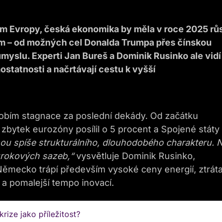
vropy, česká ekonomika by měla v roce 2025 růs
m – od možných cel Donalda Trumpa přes čínskou
yslu. Experti Jan Bureš a Dominik Rusinko ale vidí 
ostatnosti a načrtávají cestu k vyšší
bím stagnace za poslední dekády. Od začátku
zbytek eurozóny posílil o 5 procent a Spojené státy
u spíše strukturálního, dlouhodobého charakteru. 
úrokových sazeb,“
vysvětluje Dominik Rusinko,
ěmecko trápí především vysoké ceny energií, ztrát
a pomalejší tempo inovací.