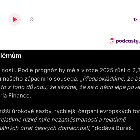
blémům
osti. Podle prognóz by měla v roce 2025 růst o 2,
ž u našeho západního souseda.
„Předpokládáme, že b
a to z toho důvodu, že sázíme, že se o něco lépe pov
ria Finance.
 nižší úrokové sazby, rychlejší čerpání evropských f
elativně nízké míře nezaměstnanosti a relativně
eálných útrat českých domácností,“
dodává Bureš.