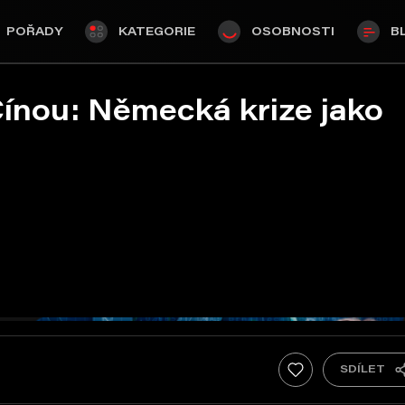
POŘADY
KATEGORIE
OSOBNOSTI
B
ínou: Německá krize jako