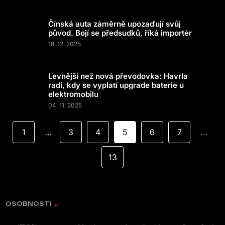
Čínská auta záměrně upozaďují svůj
původ. Bojí se předsudků, říká importér
18. 12. 2025
Levnější než nová převodovka: Havrla
radí, kdy se vyplatí upgrade baterie u
elektromobilu
04. 11. 2025
1
3
4
5
6
7
…
…
13
OSOBNOSTI