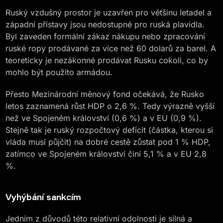
Ruský vzdušný prostor je uzavřen pro většinu letadel a
západní přístavy jsou nedostupné pro ruská plavidla.
Byl zaveden formální zákaz nákupu nebo zpracování
ruské ropy prodávané za více než 60 dolarů za barel. A
teoreticky je nezákonné prodávat Rusku cokoli, co by
mohlo být použito armádou.
Přesto Mezinárodní měnový fond očekává, že Rusko
letos zaznamená růst HDP o 2,6 %. Tedy výrazně vyšší
než ve Spojeném království (0,6 %) a v EU (0,9 %).
Stejně tak je ruský rozpočtový deficit (částka, kterou si
vláda musí půjčit) na dobré cestě zůstat pod 1 % HDP,
zatímco ve Spojeném království činí 5,1 % a v EU 2,8
%.
Vyhýbání sankcím
Jedním z důvodů této relativní odolnosti je silná a