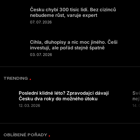
Česku chybí 300 tisíc lidí. Bez cizinců
nebudeme růst, varuje expert
07. 07. 2026
Cihla, dluhopisy a nic moc jiného. Češi
investují, ale pořád stejně špatně
03. 07. 2026
TRENDING
Poslední klidné léto? Zpravodajci dávají
Svě
Česku dva roky do možného útoku
nej
12. 03. 2026
14. 
OBLÍBENÉ POŘADY