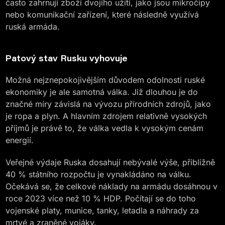
často zahrnují zboží dvojího užití, jako jsou mikročipy
nebo komunikační zařízení, které následně využívá
ruská armáda.
Patový stav Rusku vyhovuje
Možná nejznepokojivějším důvodem odolnosti ruské
ekonomiky je ale samotná válka. Již dlouhou je do
značné míry závislá na vývozu přírodních zdrojů, jako
je ropa a plyn. A hlavním zdrojem relativně vysokých
příjmů je právě to, že válka vedla k vysokým cenám
energií.
Veřejné výdaje Ruska dosahují nebývalé výše, přibližně
40 % státního rozpočtu je vynakládáno na válku.
Očekává se, že celkové náklady na armádu dosáhnou v
roce 2023 více než 10 % HDP. Počítají se do toho
vojenské platy, munice, tanky, letadla a náhrady za
mrtvé a zraněné vojáky.