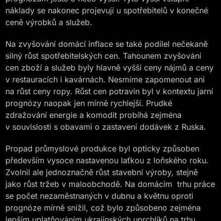
náklady se nakonec projevují u spotřebitelů v konečné
ceně výrobků a služeb.
Na zvyšování domácí inflace se také podílel nečekaně
silný růst spotřebitelských cen. Tahounem zvyšování
cen zboží a služeb byly hlavně vyšší ceny nájmů a ceny
v restauracích i kavárnách. Nesmíme zapomenout ani
na růst ceny ropy. Růst cen potravin byl v kontextu jarní
prognózy naopak jen mírně rychlejší. Prudké
zdražování energie a komodit probíhá zejména
v souvislosti s obavami o zastavení dodávek z Ruska.
Propad průmyslové produkce byl opticky způsoben
především vysoce nastavenou laťkou z loňského roku.
Zvolnil ale jednoznačně růst stavební výroby, stejně
jako růst tržeb v maloobchodě. Na domácím trhu práce
se počet nezaměstnaných v dubnu a květnu oproti
prognóze mírně snížil, což bylo způsobeno zejména
lepším uplatňováním ukrajinských uprchlíků na trhu