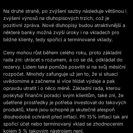
Na druhé straně, po zvýšení sazby následuje většinou i
zvýšení výnosů na dluhopisových trzích, což je
pozitivní zpráva. Nové dluhopisy budou atraktivnější a
některé banky možná zvýší úroky i na vkladech pro
běžné klienty, tedy spořící a termínované vklady.
Ceny mohou růst během celého roku, proto základní
rada zní: utrácet s rozumem, a co se dá, odkládat do
rezervy. Lidem také pomůže posvítit si na svůj měsíční
rozpočet. Mnohdy zafunguje už jen to, že si situaci
uvědomíme a začneme si více hlídat výdaje a pak
opravdu utratit i o něco méně. Základní rada, kterou
poskytují finanční poradci svým klientům, také zní, že
ušetřené prostředky je potřeba investovat do takových
produktů, které jsou schopné je skutečně alespoň
dlouhodobě ochránit před inflací. Při 15% inflaci tak ani
spořicí účet nebo termínovaný vklad se zhodnocením
kolem 5 % takovým nástrojem není.