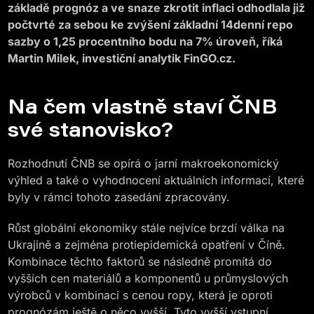
základě prognóz a ve snaze zkrotit inflaci odhodlala již
počtvrté za sebou ke zvýšení základní 14denní repo
sazby o 1,25 procentního bodu na 7% úroveň, říká
Martin Milek, investiční analytik FinGO.cz.
Na čem vlastně staví ČNB
své stanovisko?
Rozhodnutí ČNB se opírá o jarní makroekonomický
výhled a také o vyhodnocení aktuálních informací, které
byly v rámci tohoto zasedání zpracovány.
Růst globální ekonomiky stále nejvíce brzdí válka na
Ukrajině a zejména protiepidemická opatření v Číně.
Kombinace těchto faktorů se následně promítá do
vyšších cen materiálů a komponentů u průmyslových
výrobců v kombinaci s cenou ropy, která je oproti
prognózám ještě o něco vyšší. Tyto vyšší vstupní