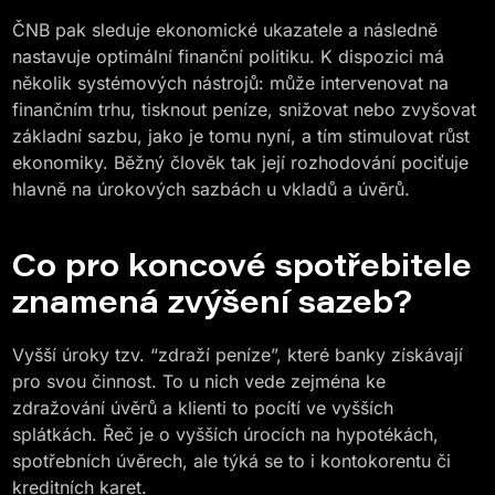
ČNB pak sleduje ekonomické ukazatele a následně
nastavuje optimální finanční politiku. K dispozici má
několik systémových nástrojů: může intervenovat na
finančním trhu, tisknout peníze, snižovat nebo zvyšovat
základní sazbu, jako je tomu nyní, a tím stimulovat růst
ekonomiky. Běžný člověk tak její rozhodování pociťuje
hlavně na úrokových sazbách u vkladů a úvěrů.
Co pro koncové spotřebitele
znamená zvýšení sazeb?
Vyšší úroky tzv. “zdraží peníze”, které banky získávají
pro svou činnost. To u nich vede zejména ke
zdražování úvěrů a klienti to pocítí ve vyšších
splátkách. Řeč je o vyšších úrocích na hypotékách,
spotřebních úvěrech, ale týká se to i kontokorentu či
kreditních karet.