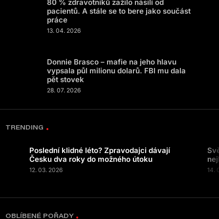
80 % zdravotníků zažilo násilí od
pacientů. A stále se to bere jako součást
práce
13. 04. 2026
Donnie Brasco – mafie na jeho hlavu
vypsala půl milionu dolarů. FBI mu dala
pět stovek
28. 07. 2026
TRENDING
Poslední klidné léto? Zpravodajci dávají
Svě
Česku dva roky do možného útoku
nej
12. 03. 2026
14. 
OBLÍBENÉ POŘADY