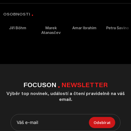
OSOBNOSTI
Jiří Böhm
Marek
Amar Ibrahim
Petra Savino
Atanasčev
FOCUSON
NEWSLETTER
Výběr top novinek, událostí a čtení pravidelně na váš
email.
Odebírat