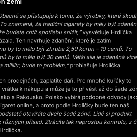
ch zemí
 Obecně se přistupuje k tomu, že výrobky, které škodí
To znamená, že tradiční cigarety by měly být zdaněn
e budete chtít spotřebu snížit,“
vysvětluje Hrdlička
ázala. Ten navrhuje zdanění, které je zatím
inu by to mělo být zhruba 2,50 korun – 10 centů. To
ů by to mělo být 30 centů. Větší síla je zdaněná více
 mililitr, bude to problém,“
prohlašuje Hrdlička.
ch prodejnách, zaplatíte daň. Pro mnohé kuřáky to
vrátka k nákupu a může je to přivést až do šedé zó
nsko a Rakousko. Polsko vybírá podobné odvody jak
aret online, a proto podle Hrdličky bude ten náš
odstatě otevíráte dveře šedé zóně. Lidé si produkt
z různých přísad. Ztrácíte tak naprostou kontrolu, z 
Hrdlička.