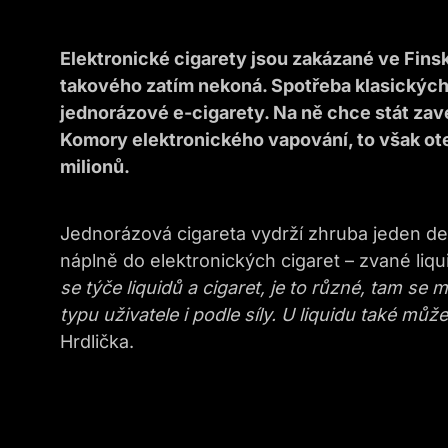
Elektronické cigarety jsou zakázané ve Finsku
takového zatím nekoná. Spotřeba klasických ci
jednorázové e-cigarety. Na ně chce stát zav
Komory elektronického vapování, to však ote
milionů.
Jednorázová cigareta vydrží zhruba jeden den.
náplně do elektronických cigaret – zvané liqu
se týče liquidů a cigaret, je to různé, tam se
typu uživatele i podle síly. U liquidu také může
Hrdlička.