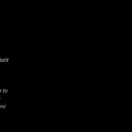
atit
 to
h
 mi