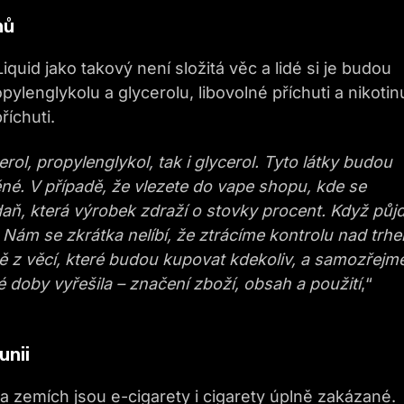
nů
Liquid jako takový není složitá věc a lidé si je budou
pylenglykolu a glycerolu, libovolné příchuti a nikotin
íchuti.
ol, propylenglykol, tak i glycerol. Tyto látky budou
né. V případě, že vlezete do vape shopu, kde se
 daň, která výrobek zdraží o stovky procent. Když půj
. Nám se zkrátka nelíbí, že ztrácíme kontrolu nad trh
ě z věcí, které budou kupovat kdekoliv, a samozřejm
té doby vyřešila – značení zboží, obsah a použití
,“
unii
a zemích jsou e-cigarety i cigarety úplně zakázané.