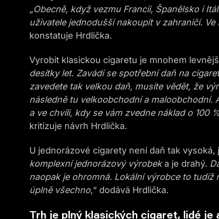
„
Obecně, když vezmu Francii, Španělsko i Itáli
uživatele jednodušší nakoupit v zahraničí. Ve
konstatuje Hrdlička.
Vyrobit klasickou cigaretu je mnohem levnějš
desítky let. Zavádí se spotřební daň na cigar
zavedete tak velkou daň, musíte vědět, že výr
následně tu velkoobchodní a maloobchodní. A 
a ve chvíli, kdy se vám zvedne náklad o 100 %
kritizuje návrh Hrdlička.
U jednorázové cigarety není daň tak vysoká, j
komplexní jednorázový výrobek
a je drahý.
Da
naopak je ohromná. Lokální výrobce to tudíž n
úplně všechno
,“ dodává Hrdlička.
Trh je plný klasických cigaret, lidé je