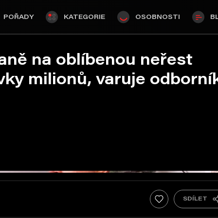
POŘADY
KATEGORIE
OSOBNOSTI
B
aně na oblíbenou neřest
vky milionů, varuje odborní