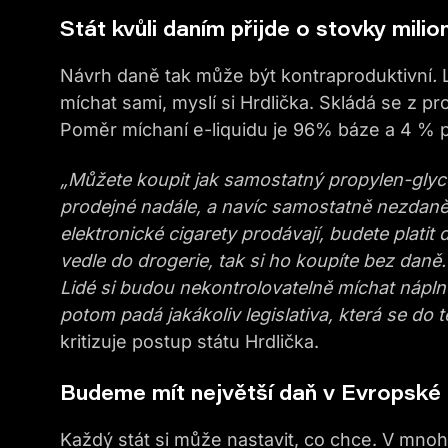
Stát kvůli daním přijde o stovky milio
Návrh daně tak může být kontraproduktivní
.
míchat sami, myslí si Hrdlička. Skládá se z pro
Poměr míchaní e-liquidu je 96% báze a 4 % př
„Můžete koupit jak samostatný propylen-glycer
prodejné nadále, a navíc samostatně nezdaně
elektronické cigarety prodávají, budete platit
vedle do drogerie, tak si ho koupíte bez daně
Lidé si budou nekontrolovatelně míchat nápln
potom padá jakákoliv legislativa, která se do 
kritizuje postup státu Hrdlička.
Budeme mít největší daň v Evropské 
Každý stát si může nastavit, co chce. V mnoh