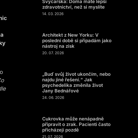
Švýcarska: Doma máte lepší
zdravotnictví, než si myslíte
14. 03. 2026
nic
ta
Architekt z New Yorku: V
poslední době si připadám jako
vky
nástroj na zisk
20. 07. 2026
bo
„Buď svůj život ukončím, nebo
najdu jiné řešení.“ Jak
Co
psychedelika změnila život
dle
Jany Bednářové
24. 06. 2026
Cukrovka může nenápadně
připravit o zrak. Pacienti často
přicházejí pozdě
21. 07. 2026