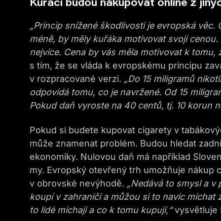
Kuřáci budou nakupovat online z jiný
„Princip snížené škodlivosti je evropská věc.
méně, by měly kuřáka motivovat svojí cenou. 
nejvíce. Cena by vás měla motivovat k tomu, ž
s tím, že se vláda k evropskému principu zav
v rozpracované verzi.
„Do 15 miligramů nikot
odpovídá tomu, co je navržené. Od 15 miligram
Pokud daň vyroste na 40 centů, tj. 10 korun na
Pokud si budete kupovat cigarety v tabákový
může znamenat problém. Budou hledat zadní 
ekonomiky. Nulovou daň má například Slove
my. Evropský otevřený trh umožňuje nákup cig
v obrovské nevýhodě.
„Nedává to smysl a v p
koupí v zahraničí a můžou si to navíc míchat 
to lidé míchají a co k tomu kupují,“
vysvětluje 