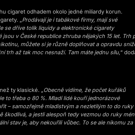
rhu cigaret odhadem okolo jedné miliardy korun.
garety. „
Prodávají je i tabákové firmy, mají své
e se dříve tolik liquidy a elektronické cigarety
é jsou v České republice zhruba nějakých 15 let. Trh 
nikotinu, můžete si je různě doplňovat a opravdu sniž
ní trh až tak moc nesnaží. Tam máte jednu sílu
,“ dod
 než ty klasické. „
Obecně vidíme, že počet kuřáků
Je to třeba o 80 %. Mladí lidé kouří jednorázové
ouřit – samozřejmě mladistvým a nezletilým to do ruky
ě škodlivá, a jestli alespoň tedy vezmou do ruky mén
ální stav je, aby nekouřili vůbec. To se ale nikomu za