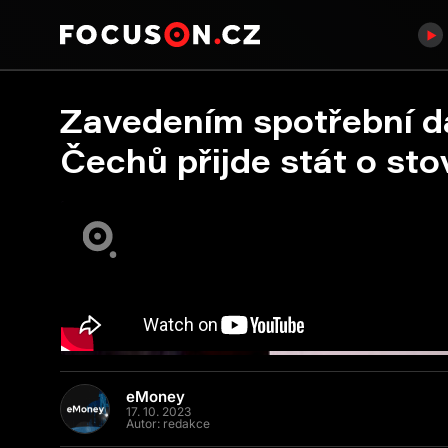
Zavedením spotřební d
Čechů přijde stát o sto
eMoney
17. 10. 2023
Autor:
redakce