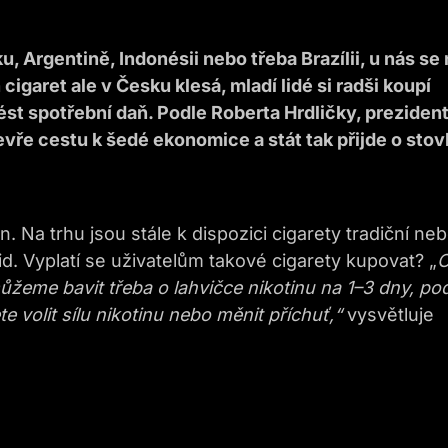
, Argentině, Indonésii nebo třeba Brazílii, u nás se 
garet ale v Česku klesá, mladí lidé si radši koupí
ést spotřební daň. Podle Roberta Hrdličky, preziden
vře cestu k šedé ekonomice a stát tak přijde o sto
 Na trhu jsou stále k dispozici cigarety tradiční ne
id. Vyplatí se uživatelům takové cigarety kupovat? „
 můžeme bavit třeba o lahvičce nikotinu na 1–3 dny, po
te volit sílu nikotinu nebo měnit příchuť,“
vysvětluje