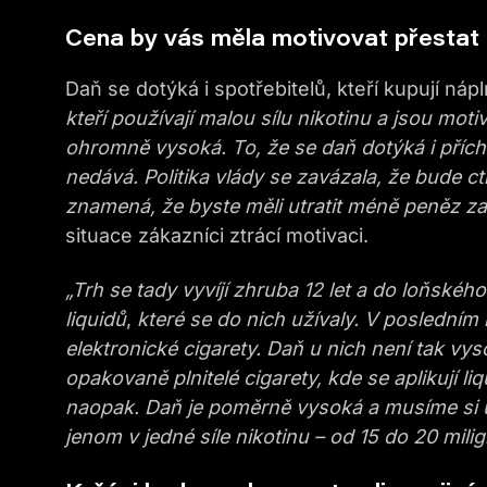
Cena by vás měla motivovat přestat 
Daň se dotýká i spotřebitelů, kteří kupují ná
kteří používají malou sílu nikotinu a jsou motiv
ohromně vysoká. To, že se daň dotýká i příchu
nedává. Politika vlády se zavázala, že bude ctí
znamená, že byste měli utratit méně peněz z
situace zákazníci ztrácí motivaci.
„Trh se tady vyvíjí zhruba 12 let a do loňskéh
liquidů
,
které se do nich užívaly. V posledním 
elektronické cigarety. Daň u nich není tak vys
opakovaně plnitelé cigarety, kde se aplikují
li
naopak. Daň je poměrně vysoká a musíme si u
jenom v jedné síle nikotinu – od 15 do 20 milig