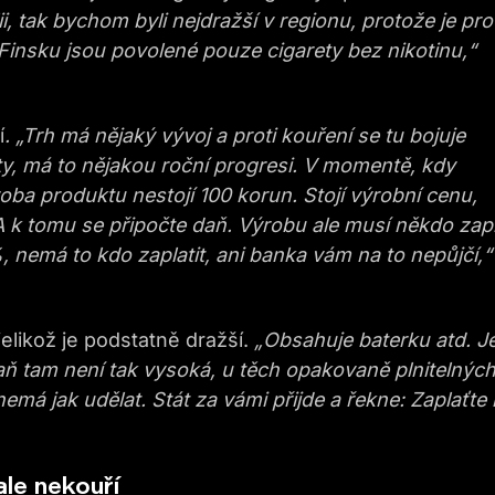
i, tak bychom byli nejdražší v regionu, protože je pro
 Finsku jsou povolené pouze cigarety bez nikotinu,“
í
. „Trh má nějaký vývoj a proti kouření se tu bojuje
ety, má to nějakou roční progresi. V momentě, kdy
oba produktu nestojí 100 korun. Stojí výrobní cenu,
k tomu se připočte daň. Výrobu ale musí někdo zapl
, nemá to kdo zaplatit, ani banka vám na to nepůjčí,“
elikož je podstatně dražší.
„Obsahuje baterku atd. Je
ň tam není tak vysoká, u těch opakovaně plnitelnýc
emá jak udělat. Stát za vámi přijde a řekne: Zaplaťte
 ale nekouří