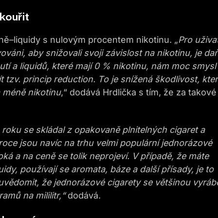
kouřit
plně–liquidy s nulovým procentem nikotinu. „
Pro uživat
ováni, aby snižovali svoji závislost na nikotinu, je da
tí a liquidů, které mají 0 % nikotinu, nám moc smysl
t tzv. princip reduction. To je snížená škodlivost, kte
a méně nikotinu
,“ dodává Hrdlička s tím, že za takové
o roku se skládal z opakovaně plnitelných cigaret a
roce jsou navíc na trhu velmi populární jednorázové
oká a na ceně se tolik neprojeví. V případě, že máte
quidy
, používají se aromata, báze a další přísady, je to
vědomit, že jednorázové cigarety se většinou vyrábě
ramů na mililitr,“
dodává.