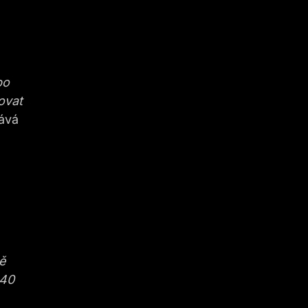
po
ovat
ává
ě
 40