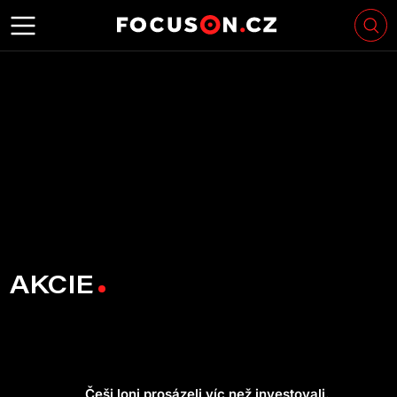
AKCIE
Češi loni prosázeli víc než investovali.