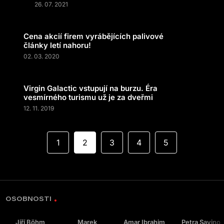
26. 07. 2021
Cena akcií firem vyrábějících palivové
články letí nahoru!
02. 03. 2020
Virgin Galactic vstupují na burzu. Éra
vesmírného turismu už je za dveřmi
12. 11. 2019
1
2
3
4
5
OSOBNOSTI
Jiří Böhm
Marek
Amar Ibrahim
Petra Savino