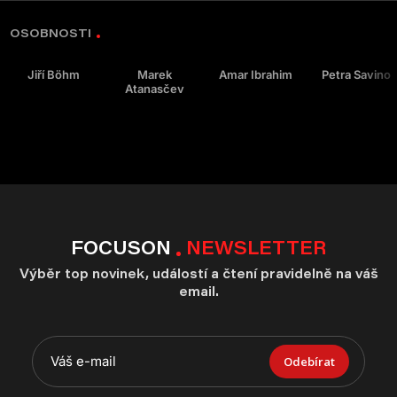
OSOBNOSTI
Jiří Böhm
Marek
Amar Ibrahim
Petra Savino
Atanasčev
FOCUSON
NEWSLETTER
Výběr top novinek, událostí a čtení pravidelně na váš
email.
Odebírat