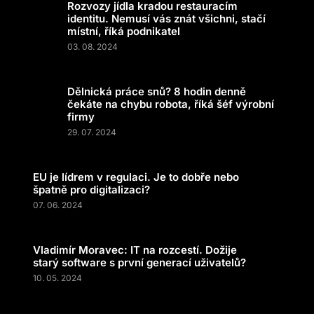
Rozvozy jídla kradou restauracím
identitu. Nemusí vás znát všichni, stačí
místní, říká podnikatel
03. 08. 2024
Dělnická práce snů? 8 hodin denně
čekáte na chybu robota, říká šéf výrobní
firmy
29. 07. 2024
EU je lídrem v regulaci. Je to dobře nebo
špatně pro digitalizaci?
07. 06. 2024
Vladimír Moravec: IT na rozcestí. Dožije
starý software s první generací uživatelů?
10. 05. 2024