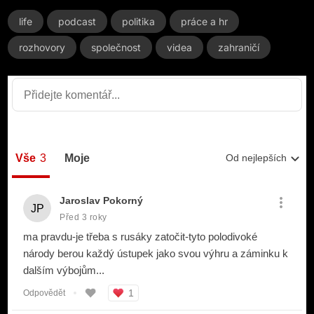
life
podcast
politika
práce a hr
rozhovory
společnost
videa
zahraničí