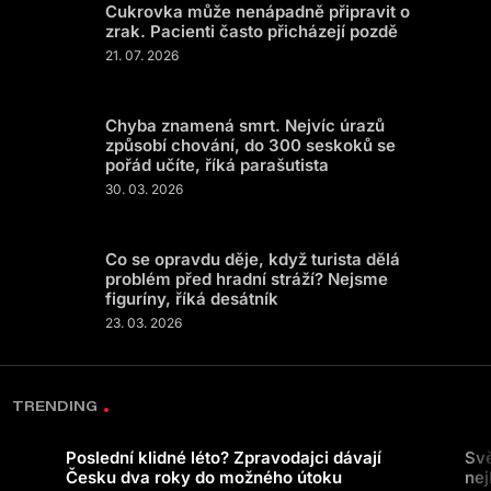
Cukrovka může nenápadně připravit o
zrak. Pacienti často přicházejí pozdě
21. 07. 2026
Chyba znamená smrt. Nejvíc úrazů
způsobí chování, do 300 seskoků se
pořád učíte, říká parašutista
30. 03. 2026
Co se opravdu děje, když turista dělá
problém před hradní stráží? Nejsme
figuríny, říká desátník
23. 03. 2026
TRENDING
Poslední klidné léto? Zpravodajci dávají
Svě
Česku dva roky do možného útoku
nej