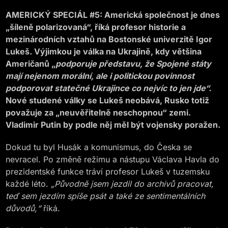
AMERICKÝ SPECIÁL #5: Americká společnost je dnes
„šíleně polarizovaná“, říká profesor historie a
mezinárodních vztahů na Bostonské univerzitě Igor
Lukeš. Výjimkou je válka na Ukrajině, kdy většina
Američanů „
podporuje představu, že Spojené státy
mají nejenom morální, ale i politickou povinnost
podporovat statečné Ukrajince co nejvíc to jen jde“.
Nové studené války se Lukeš neobává, Rusko totiž
považuje za „neuvěřitelně neschopnou“ zemi.
Vladimir Putin by podle něj měl být vojensky poražen.
Dokud tu byl Husák a komunismus, do Česka se
nevracel. Po změně režimu a nástupu Václava Havla do
prezidentské funkce tráví profesor Lukeš v tuzemsku
každé léto.
„Původně jsem jezdil do archivů pracovat,
teď sem jezdím spíše psát a také ze sentimentálních
důvodů,“
říká.