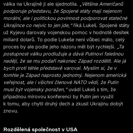
válka na Ukrajině ji ale sjednotila. „
Většina Američanů
podporuje představu, že Spojené státy mají nejenom
morální, ale i politickou povinnost podporovat statečné
Ukrajince co nejvíc to jen jde,“
říká Lukeš. Spojené státy
už Kyjevu darovaly vojenskou pomoc v hodnotě desítek
miliard dolarů. To podle Lukeše není vůbec málo, celý
proces by ale podle jeho názoru měl být rychlejší.
„Ta
postupnost válku prodlužuje a dává Putinovi falešnou
naději, že se mu podaří nakonec Západ rozdělit. Ale já
bych proti téhle představě varoval. Myslím si, že v
tomhle je Západ naprosto jednotný. Nejenom americká
veřejnost, ale i všichni členové NATO vědí, že Putin
musí být vojensky poražen,“
uvádí Lukeš s tím, že
případnou mírovou konferenci by Putin jen využil
k tomu, aby chytil druhý dech a zkusil Ukrajinu dobýt
znovu.
Rozdělená společnost
v USA