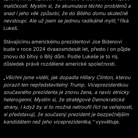
maličkosti. Myslím si, že akumulace těchto problémů a
snad i jeho věk způsobí, že do Bílého domu skutečně
nevstoupí. Ale už jsem se jednou radikálně mýlil,“
říká
Lukeš.
Stávajícímu americkému prezidentovi Joe Bidenovi
bude v roce 2024 dvaaosmdesát let, přesto i on půjde
znovu do bitvy o Bílý dům. Podle Lukeše je to mj.
důsledek právě rozdělené americké společnosti.
„Všichni jsme viděli, jak dopadla Hillary Clinton, kterou
porazil ten nepředstavitelný Trump. Viceprezidentkou
současného prezidenta je znovu žena, a navíc etnicky
heterogenní. Myslím si, že stratégové Demokratické
strany, i když by si to možná netroufli říct na veřejnosti,
si představují, že současný prezident je bezpečnějším
kandidátem než jeho viceprezidentka,“
vysvětluje.