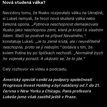
Nová studená válka
?
Navzdory tomu, že Rusko rozpoutalo válku na Ukrajině,
si Lukeš nemyslí, že hrozí nová studená válka nebo
železná opona.
„Putinova neschopnost demaskovala
Rusko jako neschopnou zemi, která je krutá i k vlastním
lidem. Stačí se podívat na případ Navalného,“
konstatuje Lukeš.
„Je to země krutá, ale i neuvěřitelně
neschopná, proto se jí nebojím,“
dodává s tím, že
kolem Putina by po špičkách nechodil.
„Normálně bych
ho vojensky porazil. A ukázalo se, že to jde.“
Celý rozhovor ve videu a podcastu.
Americký speciál vznikl za podpory společnosti
Progresus Invest Holding a byl natáčený od 7. do 21.
června v New Yorku a Chicagu. Pana profesora
Lukeše jsme však zastihli ještě v Praze.