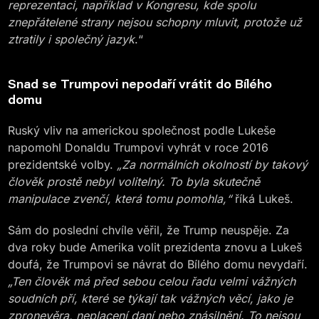
reprezentaci, například v Kongresu, kde spolu
znepřátelené strany nejsou schopny mluvit, protože už
ztratily i společný jazyk
.“
Snad se Trumpovi nepodaří vrátit do Bílého
domu
Ruský vliv na americkou společnost podle Lukeše
napomohl Donaldu Trumpovi vyhrát v roce 2016
prezidentské volby.
„Za normálních okolností by takový
člověk prostě nebyl volitelný. To byla skutečně
manipulace zvenčí, která tomu pomohla,“
říká Lukeš.
Sám do poslední chvíle věřil, že Trump neuspěje. Za
dva roky bude Amerika volit prezidenta znovu a Lukeš
doufá, že Trumpovi se návrat do Bílého domu nevydaří.
„Ten člověk má před sebou celou řadu velmi vážných
soudních pří, které se týkají tak vážných věcí, jako je
zpronevěra, neplacení daní nebo znásilnění. To nejsou