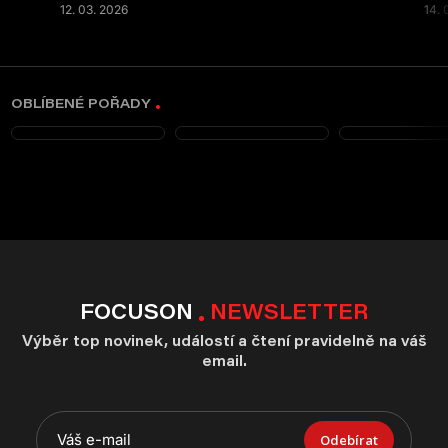
12. 03. 2026
14. 
OBLÍBENÉ POŘADY
FOCUSON
NEWSLETTER
Výběr top novinek, událostí a čtení pravidelně na váš
email.
Odebírat