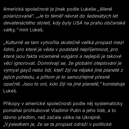
Americká společnost je jinak podle Lukeše
„šíleně
polarizovaná“
.
„Je to téměř návrat do šedesátých let
devatenáctého století, kdy byly USA na prahu občanské
války,“
míní Lukeš.
„Kulturně se tam vytvořila skutečně veliká propast mezi
lidmi, pro které je věda v podstatě nepříjemnost, pro
které jsou fakta víceméně vulgární a nejlepší je takové
věci ignorovat. Domnívají se, že globální oteplování je
výmysl gayů nebo lidí, kteří žijí na nějaké jiné planetě z
jejich pohledu, a přitom je to samozřejmě přesně
opačně. Jsou to oni, kdo žijí na jiné planetě,“
konstatuje
Lukeš.
Příkopy v americké společnosti podle něj systematicky
pomáhal prohlubovat Vladimir Putin a jeho lidé, a to
dávno předtím, než začala válka na Ukrajině.
„V
ýsledkem je, že se ta propast odráží v politické