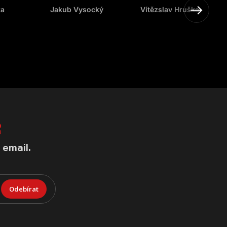
ka
Jakub Vysocký
Vítězslav Hruška
R
 email.
Odebírat