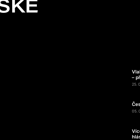
SKÉ
Vla
– p
25. 
Čes
05. 
Víc
hlá