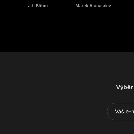
Jiří Böhm
Marek Atanasčev
Výběr 