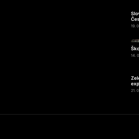
Slo
Čes
19. 
Ško
14. 
Zel
exp
21. 