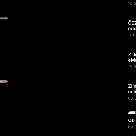
15. 
ČEZ
mez
11. 
Z d
eMa
15. 
Zlí
mil
06. 
Obr
09. 