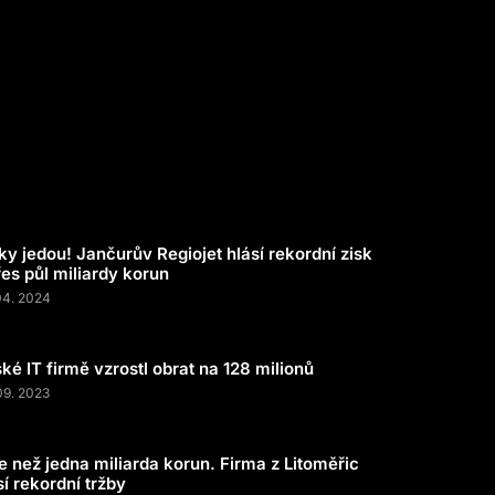
ky jedou! Jančurův Regiojet hlásí rekordní zisk
řes půl miliardy korun
04. 2024
ké IT firmě vzrostl obrat na 128 milionů
09. 2023
e než jedna miliarda korun. Firma z Litoměřic
sí rekordní tržby