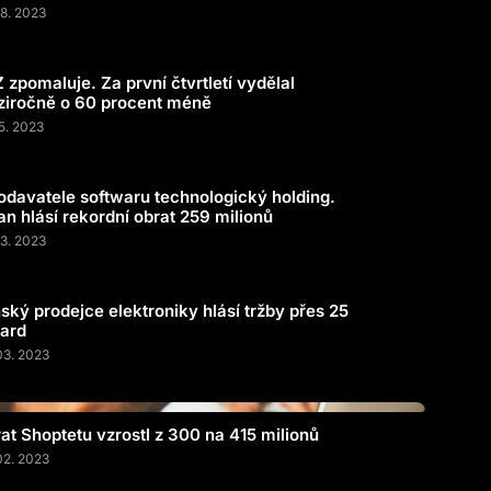
08. 2023
 zpomaluje. Za první čtvrtletí vydělal
iročně o 60 procent méně
05. 2023
odavatele softwaru technologický holding.
n hlásí rekordní obrat 259 milionů
03. 2023
nský prodejce elektroniky hlásí tržby přes 25
iard
03. 2023
at Shoptetu vzrostl z 300 na 415 milionů
02. 2023