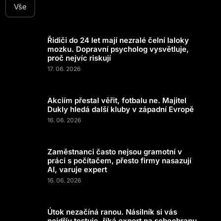
Vše
Řidiči do 24 let mají nezralé čelní laloky
mozku. Dopravní psycholog vysvětluje,
proč nejvíc riskují
17. 06. 2026
Akciím přestal věřit, fotbalu ne. Majitel
Dukly hledá další kluby v západní Evropě
16. 06. 2026
Zaměstnanci často nejsou gramotní v
práci s počítačem, přesto firmy nasazují
AI, varuje expert
16. 06. 2026
Útok nezačíná ranou. Násilník si vás
nejdřív testuje, říká expert na sebeobranu