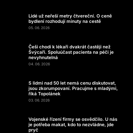
Lidé už neřeší metry čtvereční. O ceně
bydlení rozhodují minuty na cestě
05. 06. 2026
Češi chodí k lékaři dvakrát častěji než
Švýcaři. Spoluúčast pacienta na péči je
nevyhnutelná
04. 06. 2026
S lidmi nad 50 let nemá cenu diskutovat,
jsou zkorumpovaní. Pracujme s mladými,
říká Topolánek
03. 06. 2026
Vojenské řízení firmy se osvědčilo. U nás
je potřeba makat, kdo to nezvládne, jde
pryč