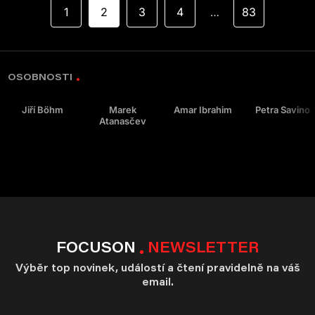
1
2
3
4
83
…
OSOBNOSTI
Jiří Böhm
Marek
Amar Ibrahim
Petra Savino
Atanasčev
FOCUSON
NEWSLETTER
Výběr top novinek, událostí a čtení pravidelně na váš
email.