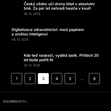
Český vědec učí drony létat v absolutní
tmě. Za pár let nahradí hasiče v kouři
26. 12. 2025
Digitalizace zdravotnictví: mezi papírem
a umělou inteligencí
08. 12. 2025
Kdo teď naskočí, vydělá balík. Příštích 20
let bude patřit AI
24. 11. 2025
1
2
3
4
5
8
…
OSOBNOSTI