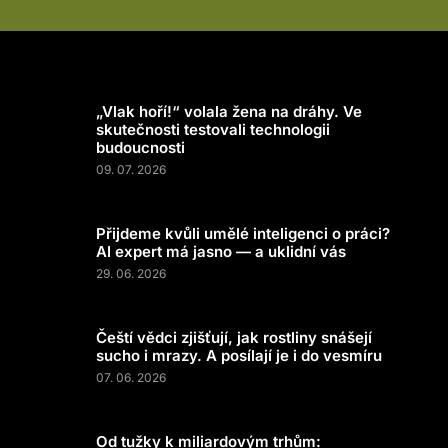
„Vlak hoří!“ volala žena na dráhy. Ve
skutečnosti testovali technologii
budoucnosti
09. 07. 2026
Přijdeme kvůli umělé inteligenci o práci?
AI expert má jasno — a uklidní vás
29. 06. 2026
Čeští vědci zjišťují, jak rostliny snášejí
sucho i mrazy. A posílají je i do vesmíru
07. 06. 2026
Od tužky k miliardovým trhům: