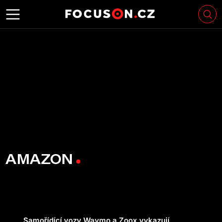
AMAZON
Samořídící vozy Waymo a Zoox vykazují