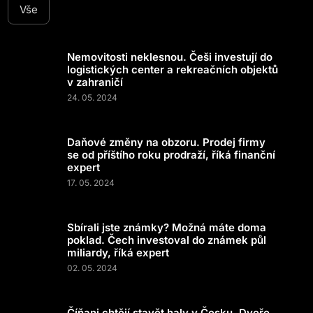
Vše
Nemovitosti neklesnou. Češi investují do
logistických center a rekreačních objektů
v zahraničí
24. 05. 2024
Daňové změny na obzoru. Prodej firmy
se od příštího roku prodraží, říká finanční
expert
17. 05. 2024
Sbírali jste známky? Možná máte doma
poklad. Čech investoval do známek půl
miliardy, říká expert
02. 05. 2024
Číňani chtějí stavět haly v Česku. Dveře