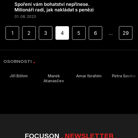
Spoření vám bohatství nepřinese.
Milionáři radí, jak nakládat s penězi
01. 08. 2023
1
2
3
4
5
6
29
…
OSOBNOSTI
Jiří Böhm
Marek
Amar Ibrahim
Petra Savino
Atanasčev
FOCUSON
NEWSLETTER