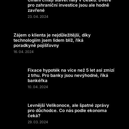
pro zahraniční investice jsou ale hodně
zavřené
23. 04. 2024
Zájem o klienta je nejdůležitější, díky
technologiím jsem lidem blíž, říká
poradkyně pojišťovny
16. 04. 2024
Fixace hypoték na více než 5 let asi zmizí
z trhu. Pro banky jsou nevýhodné, říká
bankéřka
10. 04. 2024
Levnější Velikonoce, ale špatné zprávy
pro důchodce. Co nás podle ekonoma
čeká?
29. 03. 2024